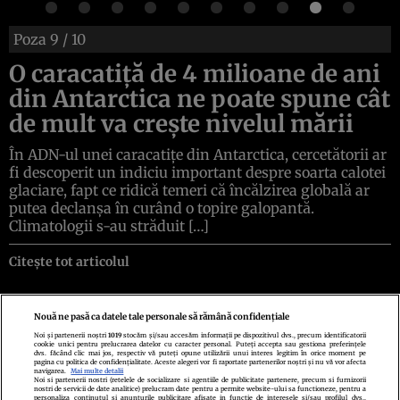
Poza
9
/ 10
O caracatiță de 4 milioane de ani
din Antarctica ne poate spune cât
de mult va crește nivelul mării
În ADN-ul unei caracatițe din Antarctica, cercetătorii ar
fi descoperit un indiciu important despre soarta calotei
glaciare, fapt ce ridică temeri că încălzirea globală ar
putea declanșa în curând o topire galopantă.
Climatologii s-au străduit […]
Citește tot articolul
Nouă ne pasă ca datele tale personale să rămână confidențiale
Noi și partenerii noștri
1019
stocăm și/sau accesăm informații pe dispozitivul dvs., precum identificatorii
cookie unici pentru prelucrarea datelor cu caracter personal. Puteți accepta sau gestiona preferințele
Politica de confidenţialitate
Politica de cookies
Termeni şi condiţii
dvs. făcând clic mai jos, respectiv vă puteți opune utilizării unui interes legitim în orice moment pe
Echipa redacțională
Contact
Setări Cookies
pagina cu politica de confidențialitate. Aceste alegeri vor fi raportate partenerilor noștri și nu vă vor afecta
navigarea.
Mai multe detalii
Noi si partenerii nostri (retelele de socializare si agentiile de publicitate partenere, precum si furnizorii
nostri de servicii de date analitice) prelucram date pentru a permite website-ului sa functioneze, pentru a
personaliza continutul si anunturile publicitare afisate in functie de interesele si/sau profilul dvs.,