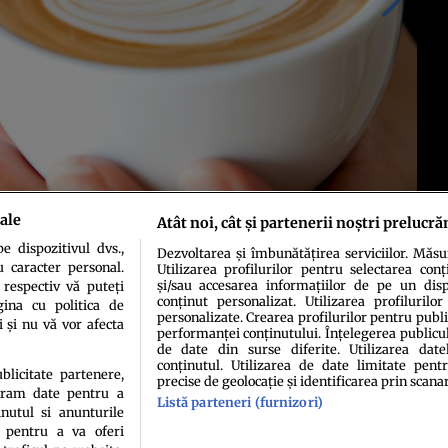
ale
Atât noi, cât și partenerii noștri prelucră
 dispozitivul dvs.,
Dezvoltarea și îmbunătățirea serviciilor. Măs
u caracter personal.
Utilizarea profilurilor pentru selectarea conț
și/sau accesarea informațiilor de pe un dispo
 respectiv vă puteți
conținut personalizat. Utilizarea profilurilor
ina cu politica de
personalizate. Crearea profilurilor pentru publ
i și nu vă vor afecta
performanței conținutului. Înțelegerea publiculu
de date din surse diferite. Utilizarea date
conținutul. Utilizarea de date limitate pentr
ublicitate partenere,
precise de geolocație și identificarea prin scana
ucram date pentru a
idenţialitate
Politica de cookies
Termeni şi condiţii
Echipa redacțională
Conta
Listă parteneri (furnizori)
nutul si anunturile
., pentru a va oferi