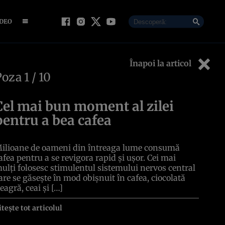
IDEO
Înapoi la articol
Poza
1
/ 10
Cel mai bun moment al zilei
pentru a bea cafea
ilioane de oameni din întreaga lume consumă
afea pentru a se revigora rapid și ușor. Cei mai
ulți folosesc stimulentul sistemului nervos central
are se găsește în mod obișnuit în cafea, ciocolată
eagră, ceai și […]
itește tot articolul