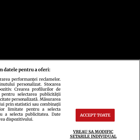
m datele pentru a oferi:
urarea performanței reclamelor.
inutului personalizat. Stocarea
zitiv. Crearea profilurilor de
 pentru selectarea publicității
icitate personalizată. Măsurarea
i prin statistici sau combinații
lor limitate pentru a selecta
u a selecta publicitatea. Date
ACCEPT TOATE
rea dispozitivului.
ct
Setări Cookies
VREAU SA MODIFIC
SETARILE INDIVIDUAL