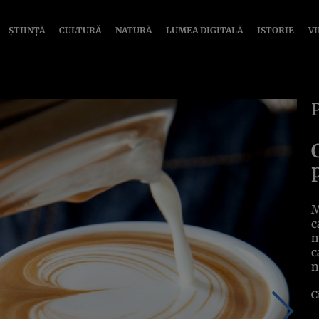
ȘTIINȚĂ
CULTURĂ
NATURĂ
LUMEA DIGITALĂ
ISTORIE
V
M
c
m
c
n
C