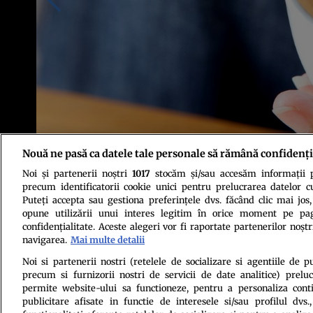
Nouă ne pasă ca datele tale personale să rămână confidenți
Noi și partenerii noștri
1017
stocăm și/sau accesăm informații pe
Sursa foto: Shutterstock
precum identificatorii cookie unici pentru prelucrarea datelor c
Puteți accepta sau gestiona preferințele dvs. făcând clic mai jos,
opune utilizării unui interes legitim în orice moment pe pag
confidențialitate. Aceste alegeri vor fi raportate partenerilor noștr
navigarea.
Mai multe detalii
Noi si partenerii nostri (retelele de socializare si agentiile de p
precum si furnizorii nostri de servicii de date analitice) prel
Politica de conf
permite website-ului sa functioneze, pentru a personaliza conti
publicitare afisate in functie de interesele si/sau profilul dvs