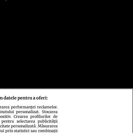
m datele pentru a oferi:
urarea performanței reclamelor.
inutului personalizat. Stocarea
zitiv. Crearea profilurilor de
 pentru selectarea publicității
icitate personalizată. Măsurarea
i prin statistici sau combinații