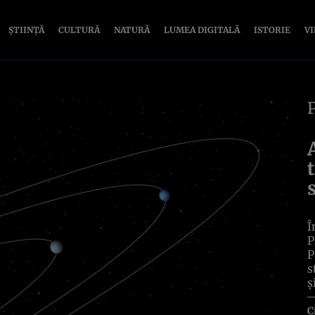
ȘTIINȚĂ
CULTURĂ
NATURĂ
LUMEA DIGITALĂ
ISTORIE
V
Î
P
P
s
ș
C