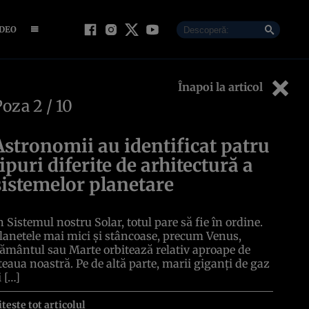
IDEO
Înapoi la articol
Poza
2
/ 10
Astronomii au identificat patru
tipuri diferite de arhitectură a
sistemelor planetare
n Sistemul nostru Solar, totul pare să fie în ordine.
lanetele mai mici și stâncoase, precum Venus,
ământul sau Marte orbitează relativ aproape de
teaua noastră. Pe de altă parte, marii giganți de gaz
i […]
itește tot articolul