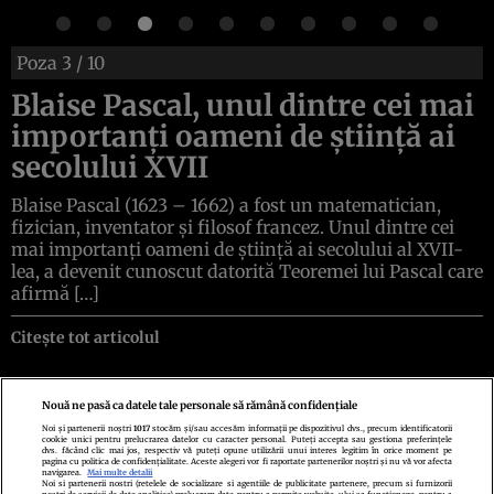
Poza
3
/ 10
Blaise Pascal, unul dintre cei mai
importanți oameni de știință ai
secolului XVII
Blaise Pascal (1623 – 1662) a fost un matematician,
fizician, inventator și filosof francez. Unul dintre cei
mai importanți oameni de știință ai secolului al XVII-
lea, a devenit cunoscut datorită Teoremei lui Pascal care
afirmă […]
Citește tot articolul
Nouă ne pasă ca datele tale personale să rămână confidențiale
Noi și partenerii noștri
1017
stocăm și/sau accesăm informații pe dispozitivul dvs., precum identificatorii
cookie unici pentru prelucrarea datelor cu caracter personal. Puteți accepta sau gestiona preferințele
Politica de confidenţialitate
Politica de cookies
Termeni şi condiţii
dvs. făcând clic mai jos, respectiv vă puteți opune utilizării unui interes legitim în orice moment pe
Echipa redacțională
Contact
Setări Cookies
pagina cu politica de confidențialitate. Aceste alegeri vor fi raportate partenerilor noștri și nu vă vor afecta
navigarea.
Mai multe detalii
Noi si partenerii nostri (retelele de socializare si agentiile de publicitate partenere, precum si furnizorii