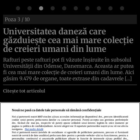
Poza
3
/ 10
Universitatea daneză care
găzduiește cea mai mare colecție
de creieri umani din lume
Rafturi peste rafturi pot fi văzute înșiruite în subsolul
Universității din Odense, Danemarca. Aceasta ar putea
fi cea mai mare colecție de creieri umani din lume. Aici
găsim 9.479 de organe, toate extrase din cadavrele […]
Citește tot articolul
Nouă ne pasă ca datele tale personale să rămână confidențiale
Noi și partenerii noștri
1017
stocăm și/sau accesăm informații pe dispozitivul dvs., precum identificatorii
cookie unici pentru prelucrarea datelor cu caracter personal. Puteți accepta sau gestiona preferințele
Politica de confidenţialitate
Politica de cookies
Termeni şi condiţii
dvs. făcând clic mai jos, respectiv vă puteți opune utilizării unui interes legitim în orice moment pe
Echipa redacțională
Contact
Setări Cookies
pagina cu politica de confidențialitate. Aceste alegeri vor fi raportate partenerilor noștri și nu vă vor afecta
navigarea.
Mai multe detalii
Noi si partenerii nostri (retelele de socializare si agentiile de publicitate partenere, precum si furnizorii
nostri de servicii de date analitice) prelucram date pentru a permite website-ului sa functioneze, pentru a
personaliza continutul si anunturile publicitare afisate in functie de interesele si/sau profilul dvs.,