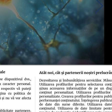
ale
Atât noi, cât și partenerii noștri prelucră
 dispozitivul dvs.,
Dezvoltarea și îmbunătățirea serviciilor. Măs
u caracter personal.
Utilizarea profilurilor pentru selectarea conț
și/sau accesarea informațiilor de pe un dispo
 respectiv vă puteți
conținut personalizat. Utilizarea profilurilor
ina cu politica de
personalizate. Crearea profilurilor pentru publ
i și nu vă vor afecta
performanței conținutului. Înțelegerea publiculu
de date din surse diferite. Utilizarea date
conținutul. Utilizarea de date limitate pentr
ublicitate partenere,