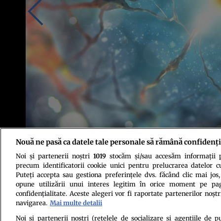
Nouă ne pasă ca datele tale personale să rămână confidenți
Noi și partenerii noștri
1019
stocăm și/sau accesăm informații pe
Foto: Shutterstock
precum identificatorii cookie unici pentru prelucrarea datelor c
Puteți accepta sau gestiona preferințele dvs. făcând clic mai jos,
opune utilizării unui interes legitim în orice moment pe pag
confidențialitate. Aceste alegeri vor fi raportate partenerilor noștr
navigarea.
Mai multe detalii
Noi si partenerii nostri (retelele de socializare si agentiile de p