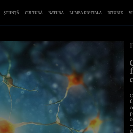
ȘTIINȚĂ
CULTURĂ
NATURĂ
LUMEA DIGITALĂ
ISTORIE
V
C
f
c
p
o
C