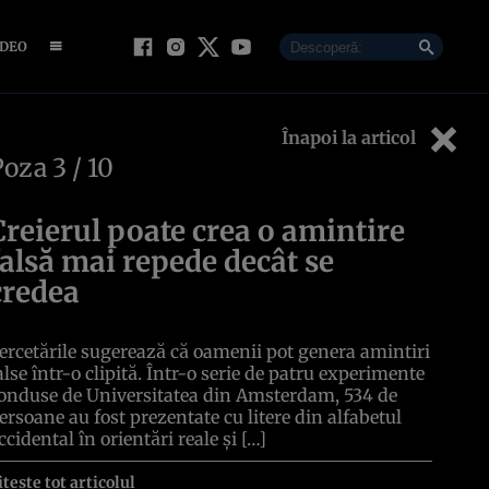
IDEO
Înapoi la articol
Poza
3
/ 10
Creierul poate crea o amintire
falsă mai repede decât se
credea
ercetările sugerează că oamenii pot genera amintiri
alse într-o clipită. Într-o serie de patru experimente
onduse de Universitatea din Amsterdam, 534 de
ersoane au fost prezentate cu litere din alfabetul
ccidental în orientări reale și […]
itește tot articolul