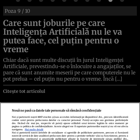
Poza
9
/ 10
Care sunt joburile pe care
Inteligența Artificială nu le va
putea face, cel puțin pentru o
vreme
Chiar dacă sunt multe discuții în jurul Inteligenței
Artificiale, prevestindu-se o înlocuire a angajaților, se
pare că sunt anumite meserii pe care computerele nu le
pot prelua – cel puțin nu pentru o vreme. Încă […]
Citește tot articolul
Nouă ne pasă ca datele tale personale să rămână confidențiale
Noi și partenerii noștri
1017
stocăm și/sau accesăm informații pe dispozitivul dvs., precum identificatorii
cookie unici pentru prelucrarea datelor cu caracter personal. Puteți accepta sau gestiona preferințele
Politica de confidenţialitate
Politica de cookies
Termeni şi condiţii
dvs. făcând clic mai jos, respectiv vă puteți opune utilizării unui interes legitim în orice moment pe
Echipa redacțională
Contact
Setări Cookies
pagina cu politica de confidențialitate. Aceste alegeri vor fi raportate partenerilor noștri și nu vă vor afecta
navigarea.
Mai multe detalii
Noi si partenerii nostri (retelele de socializare si agentiile de publicitate partenere, precum si furnizorii
nostri de servicii de date analitice) prelucram date pentru a permite website-ului sa functioneze, pentru a
personaliza continutul si anunturile publicitare afisate in functie de interesele si/sau profilul dvs.,