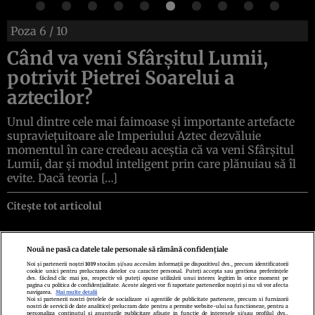
Poza
6
/ 10
Când va veni Sfârșitul Lumii,
potrivit Pietrei Soarelui a
aztecilor?
Unul dintre cele mai faimoase și importante artefacte
supraviețuitoare ale Imperiului Aztec dezvăluie
momentul în care credeau aceștia că va veni Sfârșitul
Lumii, dar și modul inteligent prin care plănuiau să îl
evite. Dacă teoria […]
Citește tot articolul
Nouă ne pasă ca datele tale personale să rămână confidențiale
Noi și partenerii noștri
1019
stocăm și/sau accesăm informații pe dispozitivul dvs., precum identificatorii
cookie unici pentru prelucrarea datelor cu caracter personal. Puteți accepta sau gestiona preferințele
Politica de confidenţialitate
Politica de cookies
Termeni şi condiţii
dvs. făcând clic mai jos, respectiv vă puteți opune utilizării unui interes legitim în orice moment pe
Echipa redacțională
Contact
Setări Cookies
pagina cu politica de confidențialitate. Aceste alegeri vor fi raportate partenerilor noștri și nu vă vor afecta
navigarea.
Mai multe detalii
Noi si partenerii nostri (retelele de socializare si agentiile de publicitate partenere, precum si furnizorii
nostri de servicii de date analitice) prelucram date pentru a permite website-ului sa functioneze, pentru a
personaliza continutul si anunturile publicitare afisate in functie de interesele si/sau profilul dvs.,