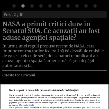
Poza
2
/ 10
NASA a primit critici dure in
Senatul SUA. Ce acuzații au fost
aduse agenției spațiale?
În urma unei reguli propuse recent de NASA, care
impune contractorilor federali să își dezvăluie emisiile
de gaze cu efect de seră, doi senatori republicani au
acuzat agenția spațială americană că și-a depășit
autoritatea și […]
Citește tot articolul
Nouă ne pasă ca datele tale personale să rămână confidențiale
Noi și partenerii noștri
1019
stocăm și/sau accesăm informații pe dispozitivul dvs., precum identificatorii
cookie unici pentru prelucrarea datelor cu caracter personal. Puteți accepta sau gestiona preferințele
Politica de confidenţialitate
Politica de cookies
Termeni şi condiţii
dvs. făcând clic mai jos, respectiv vă puteți opune utilizării unui interes legitim în orice moment pe
Echipa redacțională
Contact
Setări Cookies
pagina cu politica de confidențialitate. Aceste alegeri vor fi raportate partenerilor noștri și nu vă vor afecta
navigarea.
Mai multe detalii
Noi si partenerii nostri (retelele de socializare si agentiile de publicitate partenere, precum si furnizorii