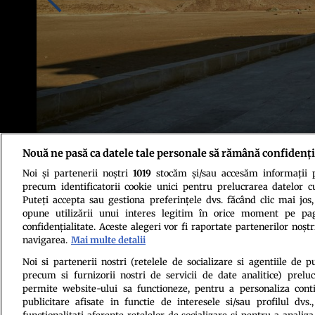
Nouă ne pasă ca datele tale personale să rămână confidenți
Noi și partenerii noștri
1019
stocăm și/sau accesăm informații pe
Foto: Shutterstock
precum identificatorii cookie unici pentru prelucrarea datelor c
Puteți accepta sau gestiona preferințele dvs. făcând clic mai jos,
opune utilizării unui interes legitim în orice moment pe pag
confidențialitate. Aceste alegeri vor fi raportate partenerilor noștr
navigarea.
Mai multe detalii
Noi si partenerii nostri (retelele de socializare si agentiile de p
precum si furnizorii nostri de servicii de date analitice) prel
Politica de conf
permite website-ului sa functioneze, pentru a personaliza conti
publicitare afisate in functie de interesele si/sau profilul dvs