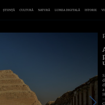
ȘTIINȚĂ
CULTURĂ
NATURĂ
LUMEA DIGITALĂ
ISTORIE
V
S
d
d
a
H
C