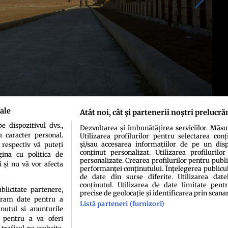
ale
Atât noi, cât și partenerii noștri prelucră
 dispozitivul dvs.,
Dezvoltarea și îmbunătățirea serviciilor. Măs
u caracter personal.
Utilizarea profilurilor pentru selectarea conț
și/sau accesarea informațiilor de pe un dispo
 respectiv vă puteți
conținut personalizat. Utilizarea profilurilor
ina cu politica de
personalizate. Crearea profilurilor pentru publ
i și nu vă vor afecta
performanței conținutului. Înțelegerea publiculu
de date din surse diferite. Utilizarea date
conținutul. Utilizarea de date limitate pentr
ublicitate partenere,
precise de geolocație și identificarea prin scana
ucram date pentru a
Listă parteneri (furnizori)
idenţialitate
Politica de cookies
Termeni şi condiţii
Echipa redacțională
Conta
nutul si anunturile
., pentru a va oferi