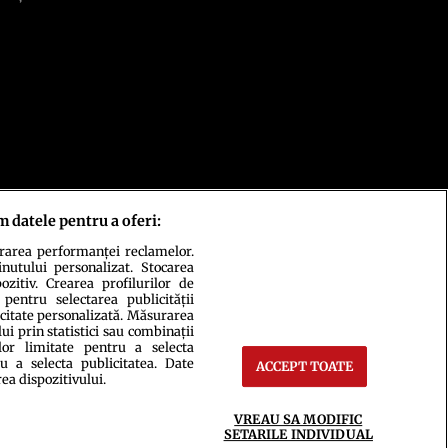
m datele pentru a oferi:
urarea performanței reclamelor.
inutului personalizat. Stocarea
zitiv. Crearea profilurilor de
 pentru selectarea publicității
icitate personalizată. Măsurarea
i prin statistici sau combinații
lor limitate pentru a selecta
u a selecta publicitatea. Date
ACCEPT TOATE
rea dispozitivului.
ct
Setări Cookies
VREAU SA MODIFIC
SETARILE INDIVIDUAL