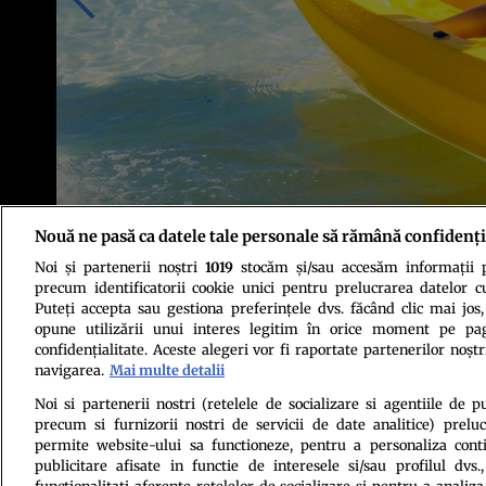
Nouă ne pasă ca datele tale personale să rămână confidenți
Noi și partenerii noștri
1019
stocăm și/sau accesăm informații pe
Foto: Shutterstock
precum identificatorii cookie unici pentru prelucrarea datelor c
Puteți accepta sau gestiona preferințele dvs. făcând clic mai jos,
opune utilizării unui interes legitim în orice moment pe pag
confidențialitate. Aceste alegeri vor fi raportate partenerilor noștr
navigarea.
Mai multe detalii
Noi si partenerii nostri (retelele de socializare si agentiile de p
precum si furnizorii nostri de servicii de date analitice) prel
Politica de conf
permite website-ului sa functioneze, pentru a personaliza conti
publicitare afisate in functie de interesele si/sau profilul dvs