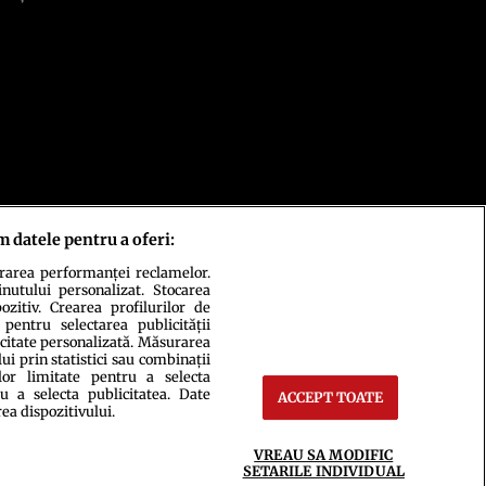
m datele pentru a oferi:
urarea performanței reclamelor.
inutului personalizat. Stocarea
zitiv. Crearea profilurilor de
 pentru selectarea publicității
icitate personalizată. Măsurarea
i prin statistici sau combinații
lor limitate pentru a selecta
u a selecta publicitatea. Date
ACCEPT TOATE
rea dispozitivului.
ct
Setări Cookies
VREAU SA MODIFIC
SETARILE INDIVIDUAL