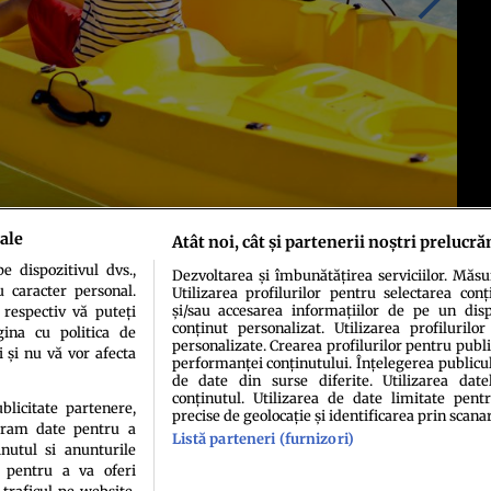
ale
Atât noi, cât și partenerii noștri prelucră
 dispozitivul dvs.,
Dezvoltarea și îmbunătățirea serviciilor. Măs
u caracter personal.
Utilizarea profilurilor pentru selectarea conț
și/sau accesarea informațiilor de pe un dispo
 respectiv vă puteți
conținut personalizat. Utilizarea profilurilor
ina cu politica de
personalizate. Crearea profilurilor pentru publ
i și nu vă vor afecta
performanței conținutului. Înțelegerea publiculu
de date din surse diferite. Utilizarea date
conținutul. Utilizarea de date limitate pentr
ublicitate partenere,
precise de geolocație și identificarea prin scana
ucram date pentru a
Listă parteneri (furnizori)
idenţialitate
Politica de cookies
Termeni şi condiţii
Echipa redacțională
Conta
nutul si anunturile
., pentru a va oferi