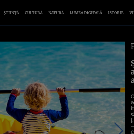
ȘTIINȚĂ
CULTURĂ
NATURĂ
LUMEA DIGITALĂ
ISTORIE
V
C
e
i
s
[
C