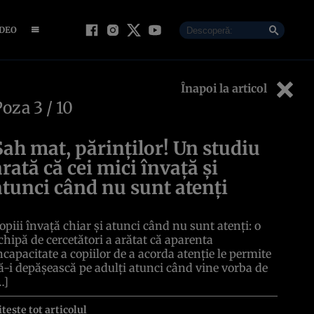
IDEO
Înapoi la articol
Poza
3
/ 10
Șah mat, părinților! Un studiu
arată că cei mici învață și
atunci când nu sunt atenți
opiii învață chiar și atunci când nu sunt atenți: o
chipă de cercetători a arătat că aparenta
ncapacitate a copiilor de a acorda atenție le permite
ă-i depășească pe adulți atunci când vine vorba de
…]
itește tot articolul