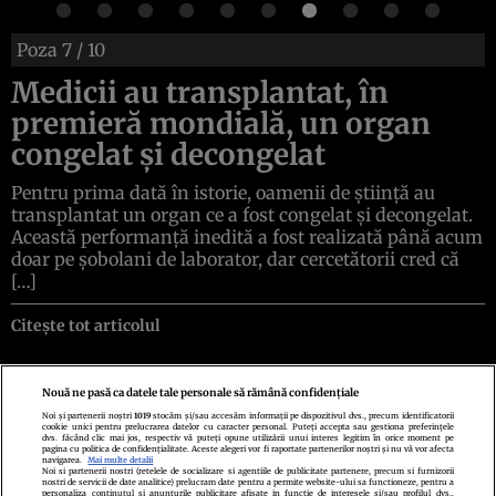
Poza
7
/ 10
Medicii au transplantat, în
premieră mondială, un organ
congelat și decongelat
Pentru prima dată în istorie, oamenii de știință au
transplantat un organ ce a fost congelat și decongelat.
Această performanță inedită a fost realizată până acum
doar pe șobolani de laborator, dar cercetătorii cred că
[…]
Citește tot articolul
Nouă ne pasă ca datele tale personale să rămână confidențiale
Noi și partenerii noștri
1019
stocăm și/sau accesăm informații pe dispozitivul dvs., precum identificatorii
cookie unici pentru prelucrarea datelor cu caracter personal. Puteți accepta sau gestiona preferințele
Politica de confidenţialitate
Politica de cookies
Termeni şi condiţii
dvs. făcând clic mai jos, respectiv vă puteți opune utilizării unui interes legitim în orice moment pe
Echipa redacțională
Contact
Setări Cookies
pagina cu politica de confidențialitate. Aceste alegeri vor fi raportate partenerilor noștri și nu vă vor afecta
navigarea.
Mai multe detalii
Noi si partenerii nostri (retelele de socializare si agentiile de publicitate partenere, precum si furnizorii
nostri de servicii de date analitice) prelucram date pentru a permite website-ului sa functioneze, pentru a
personaliza continutul si anunturile publicitare afisate in functie de interesele si/sau profilul dvs.,