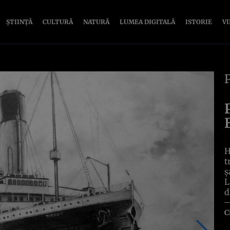
ȘTIINȚĂ
CULTURĂ
NATURĂ
LUMEA DIGITALĂ
ISTORIE
V
H
t
ș
L
d
C