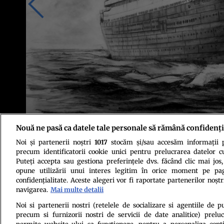
Nouă ne pasă ca datele tale personale să rămână confidenți
Noi și partenerii noștri
1017
stocăm și/sau accesăm informații pe
Foto: Shutterstock
precum identificatorii cookie unici pentru prelucrarea datelor c
Puteți accepta sau gestiona preferințele dvs. făcând clic mai jos,
opune utilizării unui interes legitim în orice moment pe pag
confidențialitate. Aceste alegeri vor fi raportate partenerilor noștr
navigarea.
Mai multe detalii
Noi si partenerii nostri (retelele de socializare si agentiile de p
precum si furnizorii nostri de servicii de date analitice) prel
Politica de conf