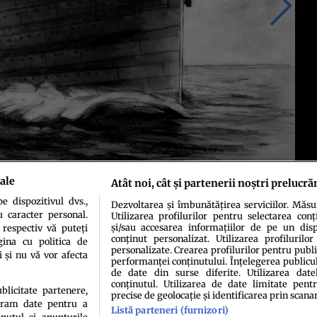
ale
Atât noi, cât și partenerii noștri prelucră
 dispozitivul dvs.,
Dezvoltarea și îmbunătățirea serviciilor. Măs
u caracter personal.
Utilizarea profilurilor pentru selectarea conț
și/sau accesarea informațiilor de pe un dispo
 respectiv vă puteți
conținut personalizat. Utilizarea profilurilor
ina cu politica de
personalizate. Crearea profilurilor pentru publ
i și nu vă vor afecta
performanței conținutului. Înțelegerea publiculu
de date din surse diferite. Utilizarea date
conținutul. Utilizarea de date limitate pentr
ublicitate partenere,
precise de geolocație și identificarea prin scana
ucram date pentru a
Listă parteneri (furnizori)
idenţialitate
Politica de cookies
Termeni şi condiţii
Echipa redacțională
Conta