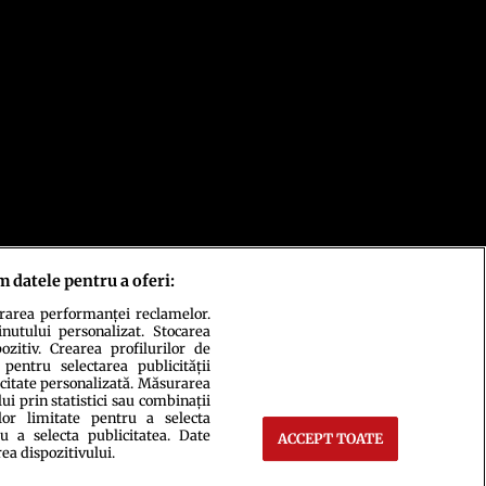
m datele pentru a oferi:
urarea performanței reclamelor.
inutului personalizat. Stocarea
zitiv. Crearea profilurilor de
 pentru selectarea publicității
icitate personalizată. Măsurarea
i prin statistici sau combinații
lor limitate pentru a selecta
u a selecta publicitatea. Date
ACCEPT TOATE
rea dispozitivului.
ct
Setări Cookies