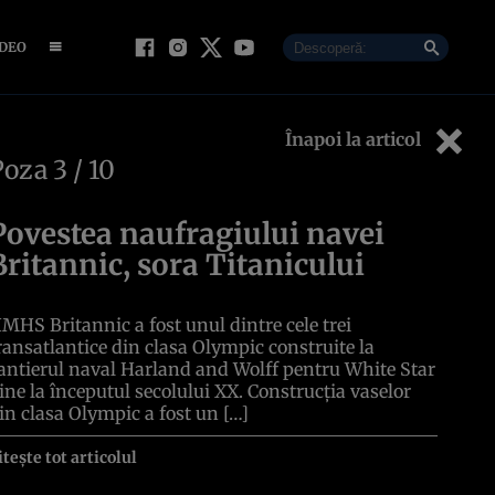
IDEO
Înapoi la articol
Poza
3
/ 10
Povestea naufragiului navei
Britannic, sora Titanicului
MHS Britannic a fost unul dintre cele trei
ransatlantice din clasa Olympic construite la
antierul naval Harland and Wolff pentru White Star
ine la începutul secolului XX. Construcția vaselor
in clasa Olympic a fost un […]
itește tot articolul