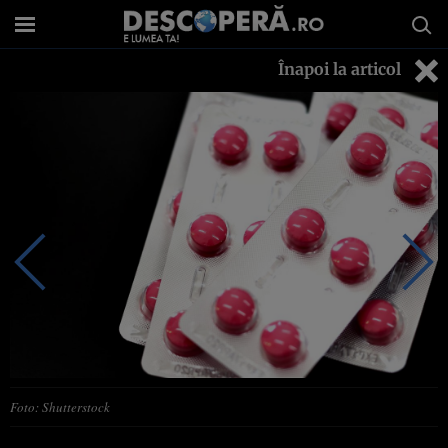
Înapoi la articol
Foto: Shutterstock