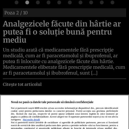
Poza
2
/ 10
Analgezicele făcute din hârtie ar
putea fi o soluție bună pentru
mediu
Un studiu arată că medicamentele fără prescripție
medicală, cum ar fi paracetamolul și ibuprofenul, ar
putea fi înlocuite cu analgezicele făcute din hârtie.
Medicamentele eliberate fără prescripție medicală, cum
ar fi paracetamolul și ibubrofenul, sunt […]
Citește tot articolul
Nouă ne pasă ca datele tale personale să rămână confidențiale
Noi și partenerii noștri
1019
stocăm și/sau accesăm informații pe dispozitivul dvs., precum identificatorii
cookie unici pentru prelucrarea datelor cu caracter personal. Puteți accepta sau gestiona preferințele
Politica de confidenţialitate
Politica de cookies
Termeni şi condiţii
dvs. făcând clic mai jos, respectiv vă puteți opune utilizării unui interes legitim în orice moment pe
Echipa redacțională
Contact
Setări Cookies
pagina cu politica de confidențialitate. Aceste alegeri vor fi raportate partenerilor noștri și nu vă vor afecta
navigarea.
Mai multe detalii
Noi si partenerii nostri (retelele de socializare si agentiile de publicitate partenere, precum si furnizorii
nostri de servicii de date analitice) prelucram date pentru a permite website-ului sa functioneze, pentru a
personaliza continutul si anunturile publicitare afisate in functie de interesele si/sau profilul dvs.,