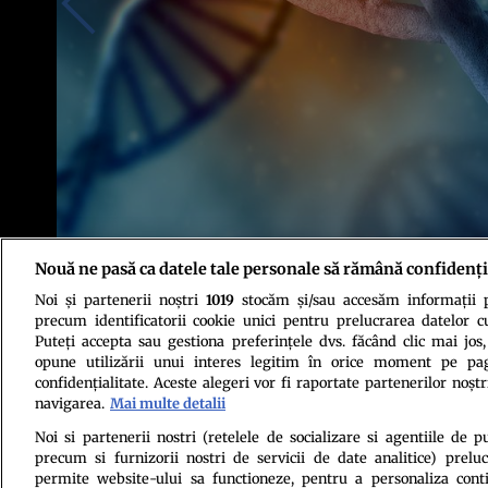
Nouă ne pasă ca datele tale personale să rămână confidenți
Noi și partenerii noștri
1019
stocăm și/sau accesăm informații pe
Foto: Shutterstock
precum identificatorii cookie unici pentru prelucrarea datelor c
Puteți accepta sau gestiona preferințele dvs. făcând clic mai jos,
opune utilizării unui interes legitim în orice moment pe pag
confidențialitate. Aceste alegeri vor fi raportate partenerilor noștr
navigarea.
Mai multe detalii
Noi si partenerii nostri (retelele de socializare si agentiile de p
precum si furnizorii nostri de servicii de date analitice) prel
Politica de conf
permite website-ului sa functioneze, pentru a personaliza conti