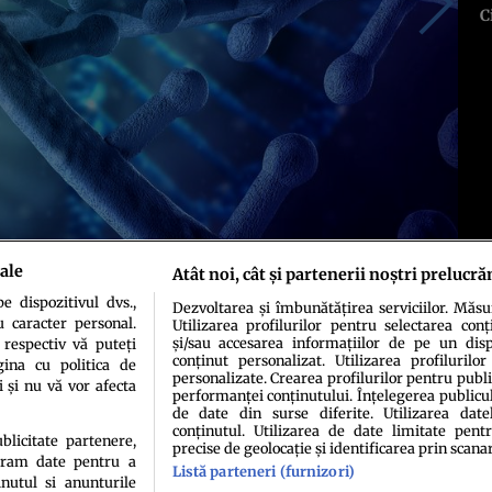
C
ale
Atât noi, cât și partenerii noștri prelucră
 dispozitivul dvs.,
Dezvoltarea și îmbunătățirea serviciilor. Măs
u caracter personal.
Utilizarea profilurilor pentru selectarea conț
și/sau accesarea informațiilor de pe un dispo
 respectiv vă puteți
conținut personalizat. Utilizarea profilurilor
ina cu politica de
personalizate. Crearea profilurilor pentru publ
i și nu vă vor afecta
performanței conținutului. Înțelegerea publiculu
de date din surse diferite. Utilizarea date
conținutul. Utilizarea de date limitate pentr
ublicitate partenere,
precise de geolocație și identificarea prin scana
ucram date pentru a
idenţialitate
Politica de cookies
Termeni şi condiţii
Echipa redacțională
Conta
Listă parteneri (furnizori)
nutul si anunturile