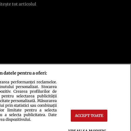
itește tot articolul
m datele pentru a oferi:
urarea performanței reclamelor.
inutului personalizat. Stocarea
zitiv. Crearea profilurilor de
 pentru selectarea publicității
icitate personalizată. Măsurarea
i prin statistici sau combinații
lor limitate pentru a selecta
u a selecta publicitatea. Date
ACCEPT TOATE
rea dispozitivului.
ct
Setări Cookies
VREAU SA MODIFIC