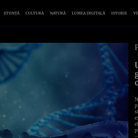
ȘTIINȚĂ
CULTURĂ
NATURĂ
LUMEA DIGITALĂ
ISTORIE
V
N
p
s
e
e
p