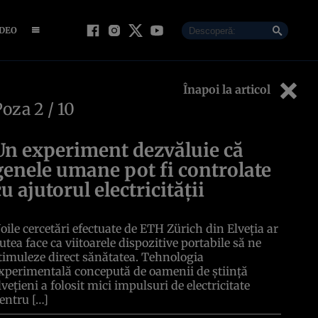
IDEO
Înapoi la articol
Poza
2
/ 10
Un experiment dezvăluie că
genele umane pot fi controlate
cu ajutorul electricității
oile cercetări efectuate de ETH Zürich din Elveția ar
utea face ca viitoarele dispozitive portabile să ne
timuleze direct sănătatea. Tehnologia
xperimentală concepută de oamenii de știință
lvețieni a folosit mici impulsuri de electricitate
entru […]