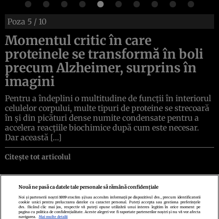
Poza
5
/ 10
Momentul critic în care
proteinele se transformă în boli
precum Alzheimer, surprins în
imagini
Pentru a îndeplini o multitudine de funcții în interiorul
celulelor corpului, multe tipuri de proteine se strecoară
în și din picături dense numite condensate pentru a
accelera reacțiile biochimice după cum este necesar.
Dar această […]
Citește tot articolul
Nouă ne pasă ca datele tale personale să rămână confidențiale
Noi și partenerii noștri
1019
stocăm și/sau accesăm informații pe dispozitivul dvs., precum identificatorii
cookie unici pentru prelucrarea datelor cu caracter personal. Puteți accepta sau gestiona preferințele
Politica de confidenţialitate
Politica de cookies
Termeni şi condiţii
dvs. făcând clic mai jos, respectiv vă puteți opune utilizării unui interes legitim în orice moment pe
Echipa redacțională
Contact
Setări Cookies
pagina cu politica de confidențialitate. Aceste alegeri vor fi raportate partenerilor noștri și nu vă vor afecta
navigarea.
Mai multe detalii