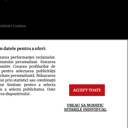
ct
Setări Cookies
m datele pentru a oferi:
urarea performanței reclamelor.
inutului personalizat. Stocarea
zitiv. Crearea profilurilor de
 pentru selectarea publicității
ce integral scrierile publicistice purtătoare de Drepturi de Autor.
icitate personalizată. Măsurarea
i prin statistici sau combinații
lor limitate pentru a selecta
u a selecta publicitatea. Date
ACCEPT TOATE
rea dispozitivului.
VREAU SA MODIFIC
SETARILE INDIVIDUAL