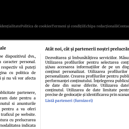
idenţialitate
Politica de cookies
Termeni şi condiţii
Echipa redacțională
Conta
ale
Atât noi, cât și partenerii noștri prelucră
 dispozitivul dvs.,
Dezvoltarea și îmbunătățirea serviciilor. Măs
u caracter personal.
Utilizarea profilurilor pentru selectarea conț
și/sau accesarea informațiilor de pe un dispo
 respectiv vă puteți
conținut personalizat. Utilizarea profilurilor
ina cu politica de
sau persoană (site-uri, instituţii mass-media, firme de monitorizare) nu poate reprodu
personalizate. Crearea profilurilor pentru publ
i și nu vă vor afecta
performanței conținutului. Înțelegerea publiculu
de date din surse diferite. Utilizarea date
Decizia ONJN nr. 1598/16.09.2021. Jocurile de noroc sunt interzise minorilor.
conținutul. Utilizarea de date limitate pentr
ublicitate partenere,
precise de geolocație și identificarea prin scana
ucram date pentru a
Listă parteneri (furnizori)
nutul si anunturile
., pentru a va oferi
 traficul pe website.
atura cu prelucrarea
 modalitatea indicata