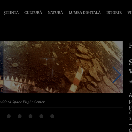
ȘTIINȚĂ
CULTURĂ
NATURĂ
LUMEA DIGITALĂ
ISTORIE
V
A
p
 Goddard Space Flight Center
p
d
a
C