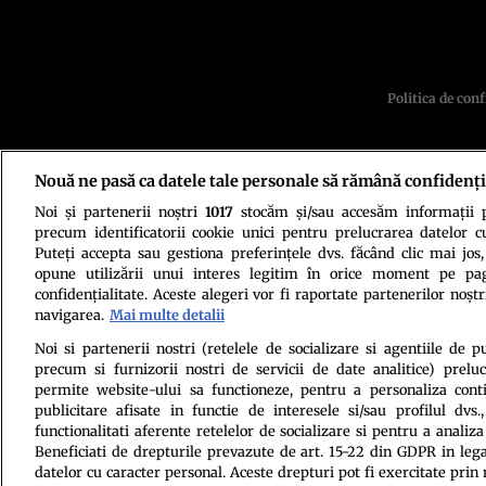
Politica de conf
Nouă ne pasă ca datele tale personale să rămână confidenți
Noi și partenerii noștri
1017
stocăm și/sau accesăm informații pe
precum identificatorii cookie unici pentru prelucrarea datelor c
Puteți accepta sau gestiona preferințele dvs. făcând clic mai jos,
opune utilizării unui interes legitim în orice moment pe pag
Citarea se poate face în limita a 250 de semne. Nici o instituţie 
confidențialitate. Aceste alegeri vor fi raportate partenerilor noștr
navigarea.
Mai multe detalii
Noi si partenerii nostri (retelele de socializare si agentiile de p
precum si furnizorii nostri de servicii de date analitice) prel
permite website-ului sa functioneze, pentru a personaliza conti
publicitare afisate in functie de interesele si/sau profilul dvs
functionalitati aferente retelelor de socializare si pentru a analiza
Beneficiati de drepturile prevazute de art. 15-22 din GDPR in leg
datelor cu caracter personal. Aceste drepturi pot fi exercitate prin