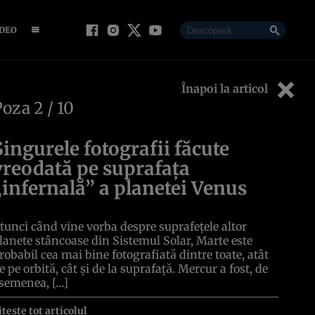
IDEO
Înapoi la articol
Poza
2
/ 10
Singurele fotografii făcute
vreodată pe suprafața
„infernală” a planetei Venus
tunci când vine vorba despre suprafețele altor
lanete stâncoase din Sistemul Solar, Marte este
robabil cea mai bine fotografiată dintre toate, atât
e pe orbită, cât și de la suprafață. Mercur a fost, de
semenea, […]
itește tot articolul