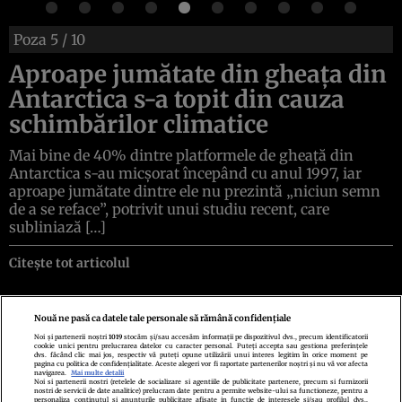
Poza
5
/ 10
Aproape jumătate din gheața din
Antarctica s-a topit din cauza
schimbărilor climatice
Mai bine de 40% dintre platformele de gheață din
Antarctica s-au micșorat începând cu anul 1997, iar
aproape jumătate dintre ele nu prezintă „niciun semn
de a se reface”, potrivit unui studiu recent, care
subliniază […]
Citește tot articolul
Nouă ne pasă ca datele tale personale să rămână confidențiale
Noi și partenerii noștri
1019
stocăm și/sau accesăm informații pe dispozitivul dvs., precum identificatorii
cookie unici pentru prelucrarea datelor cu caracter personal. Puteți accepta sau gestiona preferințele
Politica de confidenţialitate
Politica de cookies
Termeni şi condiţii
dvs. făcând clic mai jos, respectiv vă puteți opune utilizării unui interes legitim în orice moment pe
Echipa redacțională
Contact
Setări Cookies
pagina cu politica de confidențialitate. Aceste alegeri vor fi raportate partenerilor noștri și nu vă vor afecta
navigarea.
Mai multe detalii
Noi si partenerii nostri (retelele de socializare si agentiile de publicitate partenere, precum si furnizorii
nostri de servicii de date analitice) prelucram date pentru a permite website-ului sa functioneze, pentru a
personaliza continutul si anunturile publicitare afisate in functie de interesele si/sau profilul dvs.,