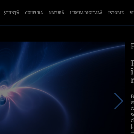
ȘTIINȚĂ
CULTURĂ
NATURĂ
LUMEA DIGITALĂ
ISTORIE
V
B
e
c
s
c
[