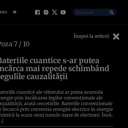
IDEO
Înapoi la articol
Poza
7
/ 10
Bateriile cuantice s-ar putea
încărca mai repede schimbând
regulile cauzalității
ateriile cuantice ale viitorului ar putea acumula
nergie prin încălcarea legilor convenționale ale
auzalității, arată cercetările. Bateriile convenționale
e încarcă prin conversia energiei electrice în energie
himică la scara unui număr mare de electroni. Însă,
…]