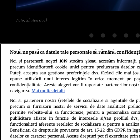
Foto: Shutterstock
Nouă ne pasă ca datele tale personale să rămână confidenți
Noi și partenerii noștri
1019
stocăm și/sau accesăm informații pe
Politica de conf
precum identificatorii cookie unici pentru prelucrarea datelor c
Puteți accepta sau gestiona preferințele dvs. făcând clic mai jos,
opune utilizării unui interes legitim în orice moment pe pag
confidențialitate. Aceste alegeri vor fi raportate partenerilor noștr
navigarea.
Mai multe detalii
Noi si partenerii nostri (retelele de socializare si agentiile de p
precum si furnizorii nostri de servicii de date analitice) prel
permite website-ului sa functioneze, pentru a personaliza conti
Citarea se poate face în limita a 250 de semne. Nici o instituţie 
publicitare afisate in functie de interesele si/sau profilul dvs
functionalitati aferente retelelor de socializare si pentru a analiza
Beneficiati de drepturile prevazute de art. 15-22 din GDPR in leg
datelor cu caracter personal. Aceste drepturi pot fi exercitate prin