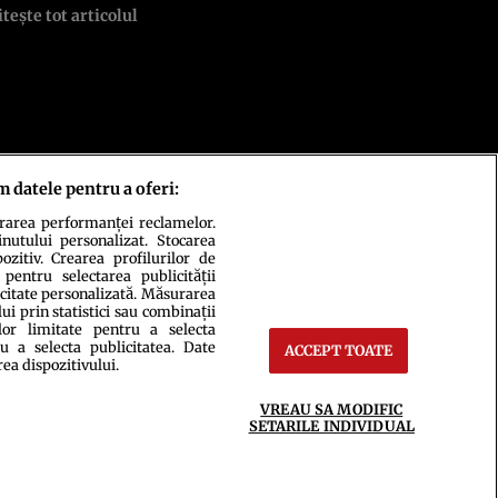
itește tot articolul
m datele pentru a oferi:
urarea performanței reclamelor.
ct
Setări Cookies
inutului personalizat. Stocarea
zitiv. Crearea profilurilor de
 pentru selectarea publicității
icitate personalizată. Măsurarea
i prin statistici sau combinații
lor limitate pentru a selecta
u a selecta publicitatea. Date
ACCEPT TOATE
rea dispozitivului.
VREAU SA MODIFIC
ce integral scrierile publicistice purtătoare de Drepturi de Autor.
SETARILE INDIVIDUAL