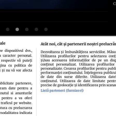
C
ale
Atât noi, cât și partenerii noștri prelucră
 dispozitivul dvs.,
Dezvoltarea și îmbunătățirea serviciilor. Măs
idenţialitate
Politica de cookies
Termeni şi condiţii
Echipa redacțională
Conta
u caracter personal.
Utilizarea profilurilor pentru selectarea conț
și/sau accesarea informațiilor de pe un dispo
 respectiv vă puteți
conținut personalizat. Utilizarea profilurilor
ina cu politica de
personalizate. Crearea profilurilor pentru publ
i și nu vă vor afecta
performanței conținutului. Înțelegerea publiculu
de date din surse diferite. Utilizarea date
conținutul. Utilizarea de date limitate pentr
ublicitate partenere,
precise de geolocație și identificarea prin scana
ucram date pentru a
Listă parteneri (furnizori)
nutul si anunturile
sau persoană (site-uri, instituţii mass-media, firme de monitorizare) nu poate reprodu
., pentru a va oferi
 traficul pe website.
Decizia ONJN nr. 1598/16.09.2021. Jocurile de noroc sunt interzise minorilor.
atura cu prelucrarea
 modalitatea indicata