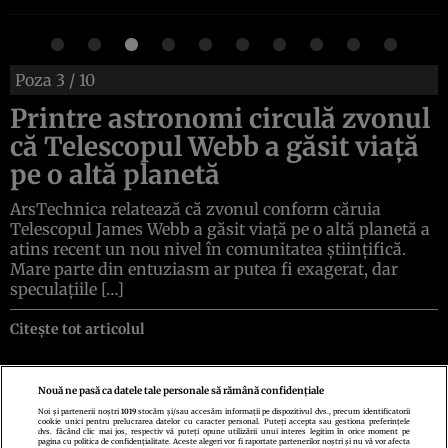
Poza
3
/ 10
Printre astronomi circulă zvonul
că Telescopul Webb a găsit viață
pe o altă planetă
ArsTechnica relatează că zvonul conform căruia
Telescopul James Webb a găsit viață pe o altă planetă a
atins recent un nou nivel în comunitatea științifică.
Mare parte din entuziasm ar putea fi exagerat, dar
speculațiile […]
Citește tot articolul
Nouă ne pasă ca datele tale personale să rămână confidențiale
Noi și partenerii noștri
1019
stocăm și/sau accesăm informații pe dispozitivul dvs., precum identificatorii
cookie unici pentru prelucrarea datelor cu caracter personal. Puteți accepta sau gestiona preferințele
Politica de confidenţialitate
Politica de cookies
Termeni şi condiţii
dvs. făcând clic mai jos, respectiv vă puteți opune utilizării unui interes legitim în orice moment pe
Echipa redacțională
Contact
Setări Cookies
pagina cu politica de confidențialitate. Aceste alegeri vor fi raportate partenerilor noștri și nu vă vor afecta