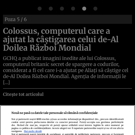
Poza
5
/ 6
Colossus, computerul care a
ajutat la câștigarea celui de-Al
Doilea Război Mondial
GCHQ a publicat imagini inedite ale lui Colossus,
computerul britanic secret de spargere a codurilor,
considerat a fi cel care i-a ajutat pe Aliați să câștige cel
de-Al Doilea Război Mondial. Agenția de informații le
[…]
Citește tot articolul
Nouă ne pasă ca datele tale personale să rămână confidențiale
Noi și partenerii noștri
1019
stocăm și/sau accesăm informații pe dispozitivul dvs., precum identificatorii
cookie unici pentru prelucrarea datelor cu caracter personal. Puteți accepta sau gestiona preferințele
Politica de confidenţialitate
Politica de cookies
Termeni şi condiţii
dvs. făcând clic mai jos, respectiv vă puteți opune utilizării unui interes legitim în orice moment pe
Echipa redacțională
Contact
Setări Cookies
pagina cu politica de confidențialitate. Aceste alegeri vor fi raportate partenerilor noștri și nu vă vor afecta
navigarea.
Mai multe detalii
Noi si partenerii nostri (retelele de socializare si agentiile de publicitate partenere, precum si furnizorii