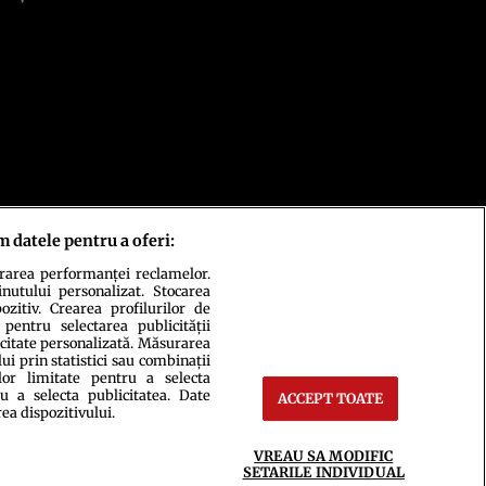
m datele pentru a oferi:
urarea performanței reclamelor.
inutului personalizat. Stocarea
zitiv. Crearea profilurilor de
 pentru selectarea publicității
icitate personalizată. Măsurarea
i prin statistici sau combinații
lor limitate pentru a selecta
u a selecta publicitatea. Date
ACCEPT TOATE
rea dispozitivului.
ct
Setări Cookies
VREAU SA MODIFIC
SETARILE INDIVIDUAL