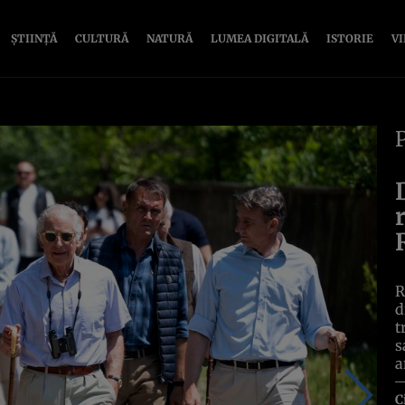
ȘTIINȚĂ
CULTURĂ
NATURĂ
LUMEA DIGITALĂ
ISTORIE
V
R
d
t
s
a
C