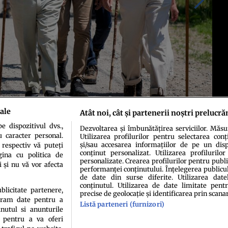
ale
Atât noi, cât și partenerii noștri prelucră
 dispozitivul dvs.,
Dezvoltarea și îmbunătățirea serviciilor. Măs
 foto: Profimedia
u caracter personal.
Utilizarea profilurilor pentru selectarea conț
și/sau accesarea informațiilor de pe un dispo
 respectiv vă puteți
conținut personalizat. Utilizarea profilurilor
ina cu politica de
personalizate. Crearea profilurilor pentru publ
i și nu vă vor afecta
performanței conținutului. Înțelegerea publiculu
de date din surse diferite. Utilizarea date
conținutul. Utilizarea de date limitate pentr
ublicitate partenere,
precise de geolocație și identificarea prin scana
ucram date pentru a
Listă parteneri (furnizori)
idenţialitate
Politica de cookies
Termeni şi condiţii
Echipa redacțională
Conta
nutul si anunturile
., pentru a va oferi