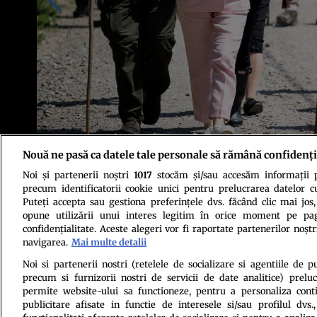
Nouă ne pasă ca datele tale personale să rămână confidenți
Noi și partenerii noștri
1017
stocăm și/sau accesăm informații pe
Regele Charles al III-lea, la pas prin Valea Zălanului, iunie 2023. Sursa
precum identificatorii cookie unici pentru prelucrarea datelor c
Puteți accepta sau gestiona preferințele dvs. făcând clic mai jos,
opune utilizării unui interes legitim în orice moment pe pag
confidențialitate. Aceste alegeri vor fi raportate partenerilor noștr
navigarea.
Mai multe detalii
Noi si partenerii nostri (retelele de socializare si agentiile de p
precum si furnizorii nostri de servicii de date analitice) prel
Politica de conf
permite website-ului sa functioneze, pentru a personaliza conti
publicitare afisate in functie de interesele si/sau profilul dvs