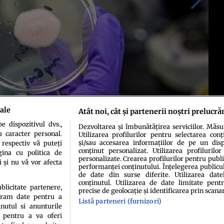
ale
Atât noi, cât și partenerii noștri prelucră
 dispozitivul dvs.,
Dezvoltarea și îmbunătățirea serviciilor. Măs
u caracter personal.
Utilizarea profilurilor pentru selectarea conț
și/sau accesarea informațiilor de pe un dispo
 respectiv vă puteți
conținut personalizat. Utilizarea profilurilor
ina cu politica de
personalizate. Crearea profilurilor pentru publ
i și nu vă vor afecta
performanței conținutului. Înțelegerea publiculu
de date din surse diferite. Utilizarea date
conținutul. Utilizarea de date limitate pentr
ublicitate partenere,
precise de geolocație și identificarea prin scana
ucram date pentru a
Listă parteneri (furnizori)
idenţialitate
Politica de cookies
Termeni şi condiţii
Echipa redacțională
Conta
nutul si anunturile
., pentru a va oferi