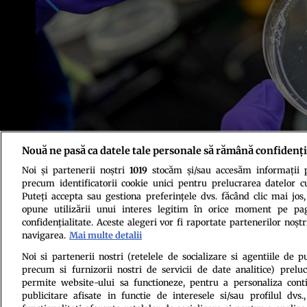
Nouă ne pasă ca datele tale personale să rămână confidenți
Noi și partenerii noștri
1019
stocăm și/sau accesăm informații pe
Foto: Marilyn Sargent/Berkeley Lab/Eurek Alert
precum identificatorii cookie unici pentru prelucrarea datelor c
Puteți accepta sau gestiona preferințele dvs. făcând clic mai jos,
opune utilizării unui interes legitim în orice moment pe pag
confidențialitate. Aceste alegeri vor fi raportate partenerilor noștr
navigarea.
Mai multe detalii
Noi si partenerii nostri (retelele de socializare si agentiile de p
precum si furnizorii nostri de servicii de date analitice) prel
Politica de conf
permite website-ului sa functioneze, pentru a personaliza conti
publicitare afisate in functie de interesele si/sau profilul dvs