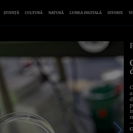
ȘTIINȚĂ
CULTURĂ
NATURĂ
LUMEA DIGITALĂ
ISTORIE
V
C
a
d
p
i
m
C