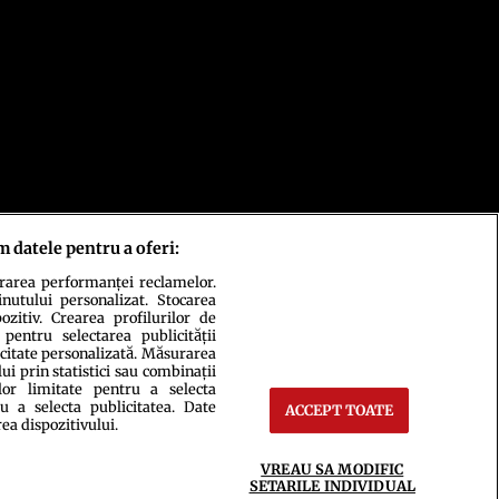
m datele pentru a oferi:
urarea performanței reclamelor.
inutului personalizat. Stocarea
zitiv. Crearea profilurilor de
 pentru selectarea publicității
icitate personalizată. Măsurarea
i prin statistici sau combinații
lor limitate pentru a selecta
u a selecta publicitatea. Date
ACCEPT TOATE
rea dispozitivului.
ct
Setări Cookies
VREAU SA MODIFIC
SETARILE INDIVIDUAL