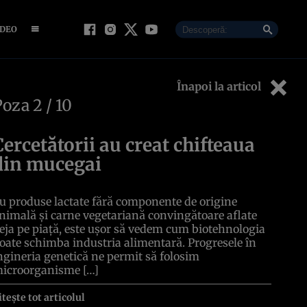
IDEO
Înapoi la articol
Poza
2
/ 10
Cercetătorii au creat chifteaua
din mucegai
u produse lactate fără componente de origine
nimală și carne vegetariană convingătoare aflate
eja pe piață, este ușor să vedem cum biotehnologia
oate schimba industria alimentară. Progresele în
ngineria genetică ne permit să folosim
icroorganisme […]
itește tot articolul