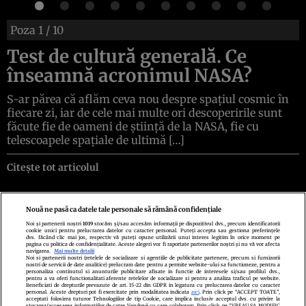
Poza
1
/ 10
Test de cultură generală. Ce
înseamnă acronimul NASA?
S-ar părea că aflăm ceva nou despre spațiul cosmic în
fiecare zi, iar de cele mai multe ori descoperirile sunt
făcute fie de oameni de știință de la NASA, fie cu
telescoapele spațiale de ultimă […]
Citește tot articolul
Nouă ne pasă ca datele tale personale să rămână confidențiale
Noi și partenerii noștri
1019
stocăm și/sau accesăm informații pe dispozitivul dvs., precum identificatorii
cookie unici pentru prelucrarea datelor cu caracter personal. Puteți accepta sau gestiona preferințele
Politica de confidenţialitate
Politica de cookies
Termeni şi condiţii
dvs. făcând clic mai jos, respectiv vă puteți opune utilizării unui interes legitim în orice moment pe
Echipa redacțională
Contact
Setări Cookies
pagina cu politica de confidențialitate. Aceste alegeri vor fi raportate partenerilor noștri și nu vă vor afecta
navigarea.
Mai multe detalii
Noi si partenerii nostri (retelele de socializare si agentiile de publicitate partenere, precum si furnizorii
nostri de servicii de date analitice) prelucram date pentru a permite website-ului sa functioneze, pentru a
personaliza continutul si anunturile publicitare afisate in functie de interesele si/sau profilul dvs.,
pentru a va oferi functionalitati aferente retelelor de socializare si pentru a analiza traficul pe website.
Beneficiati de drepturile prevazute de art. 15-22 din GDPR in legatura cu prelucrarea datelor cu caracter
personal. Aceste drepturi pot fi exercitate prin modalitatea indicata
aici
. Prin click pe “ACCEPT TOATE”,
acceptati folosirea tuturor Tehnologiilor de tip Cookie, care implica inclusiv acceptul dvs. cu privire la
stocarea/accesarea informatiilor de catre Vendor-ii cu care colaboram. Prin click pe “VREAU SA MODIFIC