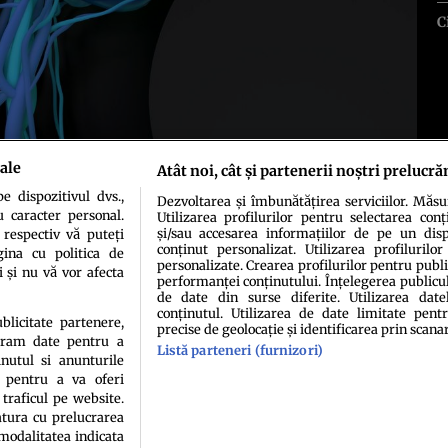
C
ale
Atât noi, cât și partenerii noștri prelucră
 dispozitivul dvs.,
Dezvoltarea și îmbunătățirea serviciilor. Măs
u caracter personal.
Utilizarea profilurilor pentru selectarea conț
și/sau accesarea informațiilor de pe un dispo
 respectiv vă puteți
conținut personalizat. Utilizarea profilurilor
ina cu politica de
personalizate. Crearea profilurilor pentru publ
i și nu vă vor afecta
performanței conținutului. Înțelegerea publiculu
de date din surse diferite. Utilizarea date
conținutul. Utilizarea de date limitate pentr
idenţialitate
Politica de cookies
Termeni şi condiţii
Echipa redacțională
Conta
ublicitate partenere,
precise de geolocație și identificarea prin scana
ucram date pentru a
Listă parteneri (furnizori)
nutul si anunturile
., pentru a va oferi
 traficul pe website.
atura cu prelucrarea
 modalitatea indicata