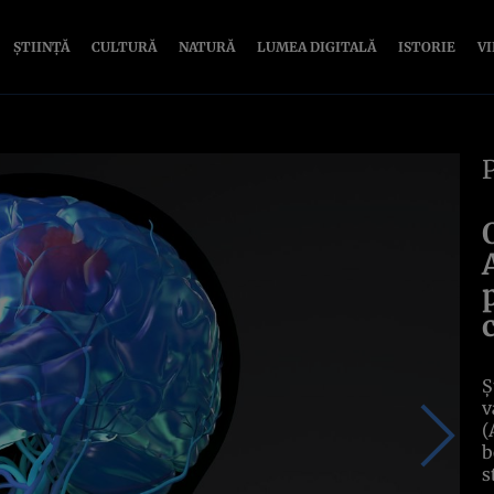
ȘTIINȚĂ
CULTURĂ
NATURĂ
LUMEA DIGITALĂ
ISTORIE
V
Ș
v
(
b
s