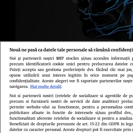
Nouă ne pasă ca datele tale personale să rămână confidenți
Foto: Shutterstock
Noi și partenerii noștri
1017
stocăm și/sau accesăm informații pe
precum identificatorii cookie unici pentru prelucrarea datelor c
Puteți accepta sau gestiona preferințele dvs. făcând clic mai jos,
opune utilizării unui interes legitim în orice moment pe pag
confidențialitate. Aceste alegeri vor fi raportate partenerilor noștr
navigarea.
Mai multe detalii
Politica de conf
Noi si partenerii nostri (retelele de socializare si agentiile de p
precum si furnizorii nostri de servicii de date analitice) prel
permite website-ului sa functioneze, pentru a personaliza conti
publicitare afisate in functie de interesele si/sau profilul dvs
functionalitati aferente retelelor de socializare si pentru a analiza
Beneficiati de drepturile prevazute de art. 15-22 din GDPR in leg
datelor cu caracter personal. Aceste drepturi pot fi exercitate prin