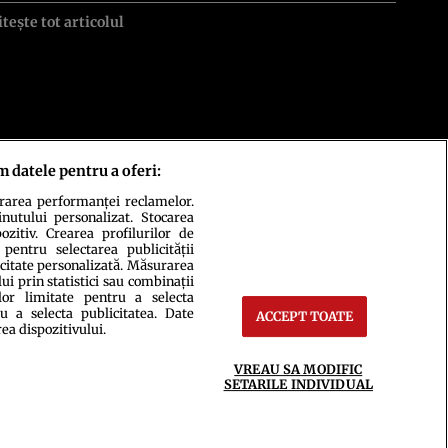
itește tot articolul
m datele pentru a oferi:
urarea performanței reclamelor.
inutului personalizat. Stocarea
zitiv. Crearea profilurilor de
 pentru selectarea publicității
icitate personalizată. Măsurarea
i prin statistici sau combinații
lor limitate pentru a selecta
u a selecta publicitatea. Date
ACCEPT TOATE
ct
Setări Cookies
rea dispozitivului.
VREAU SA MODIFIC
SETARILE INDIVIDUAL