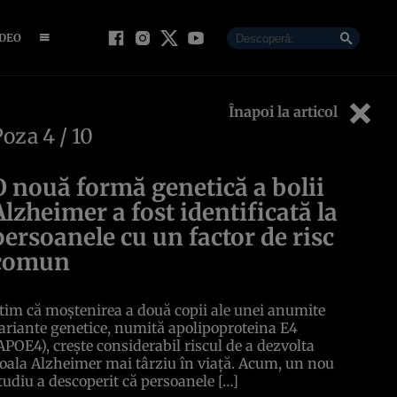
IDEO
Înapoi la articol
Poza
4
/ 10
O nouă formă genetică a bolii
Alzheimer a fost identificată la
persoanele cu un factor de risc
comun
tim că moștenirea a două copii ale unei anumite
ariante genetice, numită apolipoproteina E4
APOE4), crește considerabil riscul de a dezvolta
oala Alzheimer mai târziu în viață. Acum, un nou
tudiu a descoperit că persoanele […]