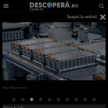
Înapoi la articol
Foto: Shutterstock
Poza
3
/ 10