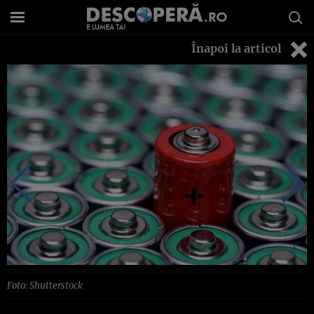
Înapoi la articol
Foto: Shutterstock