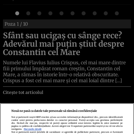
Poza
1
/ 10
Sfânt sau ucigaș cu sânge rece?
Adevărul mai puțin știut despre
Constantin cel Mare
Numele lui Flavius Iulius Crispus, cel mai mare dintre
fiii primului împărat roman creștin, Constantin cel
Mare, a rămas în istorie într-o relativă obscuritate.
Crispus a fost cel mai mare și cel mai loial dintre […]
Citește tot articolul
Nouă ne pasă ca datele tale personale să rămână confidențiale
Noi și partenerii noștri
1017
stocăm și/sau accesăm informații pe dispozitivul dvs., precum identificatorii
cookie unici pentru prelucrarea datelor cu caracter personal. Puteți accepta sau gestiona preferințele
Politica de confidenţialitate
Politica de cookies
Termeni şi condiţii
dvs. făcând clic mai jos, respectiv vă puteți opune utilizării unui interes legitim în orice moment pe
Echipa redacțională
Contact
Setări Cookies
pagina cu politica de confidențialitate. Aceste alegeri vor fi raportate partenerilor noștri și nu vă vor afecta
navigarea.
Mai multe detalii
Noi si partenerii nostri (retelele de socializare si agentiile de publicitate partenere, precum si furnizorii