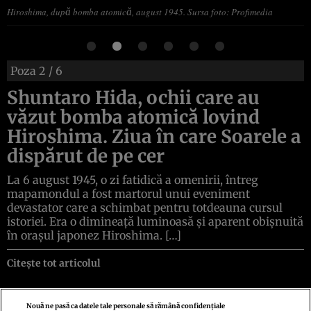
Hiroshima, după bomba atomică, august 1945. Sursa foto: Profimedia
Poza
2
/ 6
Shuntaro Hida, ochii care au
văzut bomba atomică lovind
Hiroshima. Ziua în care Soarele a
dispărut de pe cer
La 6 august 1945, o zi fatidică a omenirii, întreg
mapamondul a fost martorul unui eveniment
devastator care a schimbat pentru totdeauna cursul
istoriei. Era o dimineață luminoasă și aparent obișnuită
în orașul japonez Hiroshima. […]
Citește tot articolul
Nouă ne pasă ca datele tale personale să rămână confidențiale