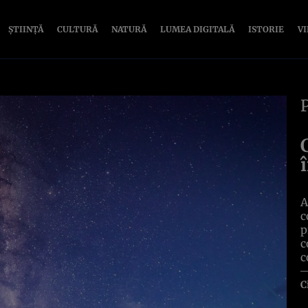
ȘTIINȚĂ
CULTURĂ
NATURĂ
LUMEA DIGITALĂ
ISTORIE
V
A
c
p
c
c
C