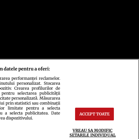
m datele pentru a oferi:
urarea performanței reclamelor.
inutului personalizat. Stocarea
zitiv. Crearea profilurilor de
 pentru selectarea publicității
icitate personalizată. Măsurarea
i prin statistici sau combinații
lor limitate pentru a selecta
u a selecta publicitatea. Date
ACCEPT TOATE
rea dispozitivului.
ct
Setări Cookies
VREAU SA MODIFIC
SETARILE INDIVIDUAL