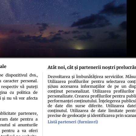
ale
Atât noi, cât și partenerii noștri prelucră
 dispozitivul dvs.,
Dezvoltarea și îmbunătățirea serviciilor. Măs
u caracter personal.
Utilizarea profilurilor pentru selectarea conț
și/sau accesarea informațiilor de pe un dispo
 respectiv vă puteți
conținut personalizat. Utilizarea profilurilor
ina cu politica de
personalizate. Crearea profilurilor pentru publ
i și nu vă vor afecta
performanței conținutului. Înțelegerea publiculu
de date din surse diferite. Utilizarea date
conținutul. Utilizarea de date limitate pentr
ublicitate partenere,
precise de geolocație și identificarea prin scana
ucram date pentru a
Listă parteneri (furnizori)
idenţialitate
Politica de cookies
Termeni şi condiţii
Echipa redacțională
Conta
nutul si anunturile
., pentru a va oferi