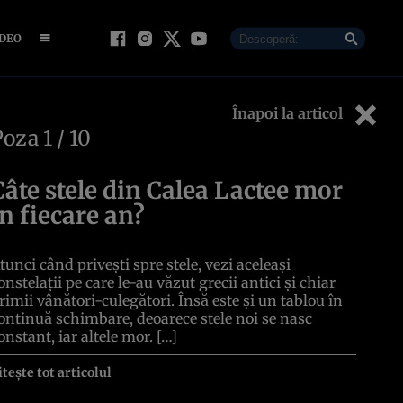
IDEO
Înapoi la articol
Poza
1
/ 10
Câte stele din Calea Lactee mor
în fiecare an?
tunci când privești spre stele, vezi aceleași
onstelații pe care le-au văzut grecii antici și chiar
rimii vânători-culegători. Însă este și un tablou în
ontinuă schimbare, deoarece stele noi se nasc
onstant, iar altele mor. […]
itește tot articolul