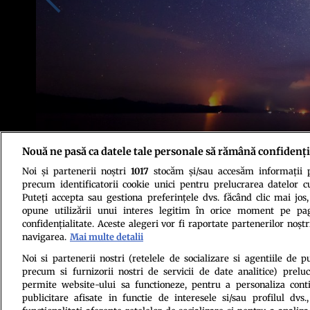
Nouă ne pasă ca datele tale personale să rămână confidenți
Noi și partenerii noștri
1017
stocăm și/sau accesăm informații pe
Foto: Shutterstock
precum identificatorii cookie unici pentru prelucrarea datelor c
Puteți accepta sau gestiona preferințele dvs. făcând clic mai jos,
opune utilizării unui interes legitim în orice moment pe pag
confidențialitate. Aceste alegeri vor fi raportate partenerilor noștr
navigarea.
Mai multe detalii
Noi si partenerii nostri (retelele de socializare si agentiile de p
precum si furnizorii nostri de servicii de date analitice) prel
Politica de conf
permite website-ului sa functioneze, pentru a personaliza conti
publicitare afisate in functie de interesele si/sau profilul dvs