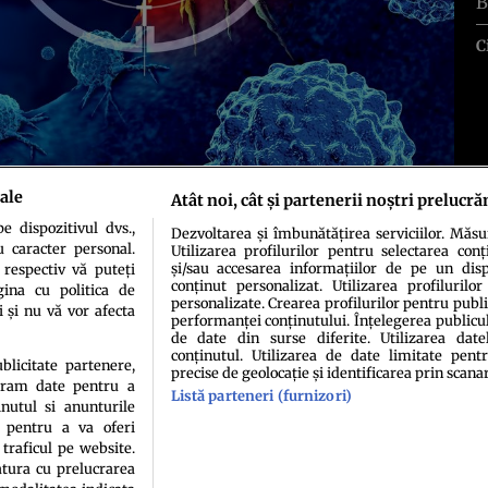
B
C
ale
Atât noi, cât și partenerii noștri prelucră
 dispozitivul dvs.,
Dezvoltarea și îmbunătățirea serviciilor. Măs
u caracter personal.
Utilizarea profilurilor pentru selectarea conț
și/sau accesarea informațiilor de pe un dispo
 respectiv vă puteți
conținut personalizat. Utilizarea profilurilor
ina cu politica de
personalizate. Crearea profilurilor pentru publ
i și nu vă vor afecta
performanței conținutului. Înțelegerea publiculu
de date din surse diferite. Utilizarea date
conținutul. Utilizarea de date limitate pentr
idenţialitate
Politica de cookies
Termeni şi condiţii
Echipa redacțională
Conta
ublicitate partenere,
precise de geolocație și identificarea prin scana
ucram date pentru a
Listă parteneri (furnizori)
nutul si anunturile
., pentru a va oferi
 traficul pe website.
atura cu prelucrarea