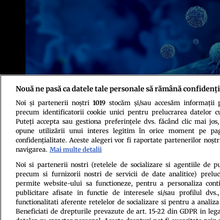
Nouă ne pasă ca datele tale personale să rămână confidenți
Foto: Shutterstock
Noi și partenerii noștri
1019
stocăm și/sau accesăm informații pe
precum identificatorii cookie unici pentru prelucrarea datelor c
Puteți accepta sau gestiona preferințele dvs. făcând clic mai jos,
opune utilizării unui interes legitim în orice moment pe pag
confidențialitate. Aceste alegeri vor fi raportate partenerilor noștr
navigarea.
Mai multe detalii
Politica de conf
Noi si partenerii nostri (retelele de socializare si agentiile de p
precum si furnizorii nostri de servicii de date analitice) prel
permite website-ului sa functioneze, pentru a personaliza conti
publicitare afisate in functie de interesele si/sau profilul dvs
functionalitati aferente retelelor de socializare si pentru a analiza
Beneficiati de drepturile prevazute de art. 15-22 din GDPR in leg