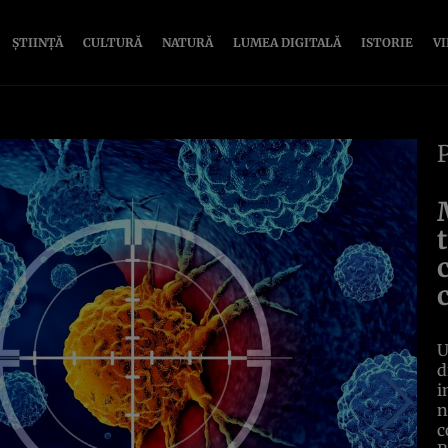
ȘTIINȚĂ
CULTURĂ
NATURĂ
LUMEA DIGITALĂ
ISTORIE
V
U
d
i
n
c