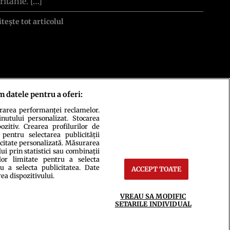
ritanie. […]
itește tot articolul
m datele pentru a oferi:
urarea performanței reclamelor.
inutului personalizat. Stocarea
zitiv. Crearea profilurilor de
 pentru selectarea publicității
icitate personalizată. Măsurarea
i prin statistici sau combinații
lor limitate pentru a selecta
u a selecta publicitatea. Date
ACCEPT TOATE
ct
Setări Cookies
rea dispozitivului.
VREAU SA MODIFIC
SETARILE INDIVIDUAL