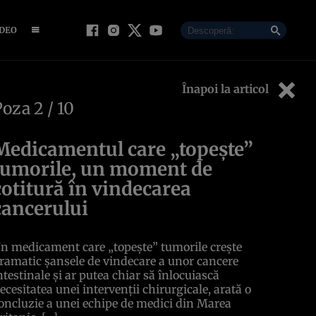
IDEO
Înapoi la articol
Poza
2
/ 10
Medicamentul care „topește”
tumorile, un moment de
cotitură în vindecarea
cancerului
n medicament care „topește” tumorile crește
ramatic șansele de vindecare a unor cancere
ntestinale și ar putea chiar să înlocuiască
ecesitatea unei intervenții chirurgicale, arată o
oncluzie a unei echipe de medici din Marea