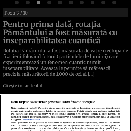
Poza
3
/ 10
Pentru prima dată, rotația
Pământului a fost măsurată cu
inseparabilitatea cuantică
Rotația Pământului a fost măsurată de către o echipă de
fizicieni folosind fotoni (particulele de lumină) care
experimentează un fenomen cuantic numit
inseparabilitate. Aceasta le permite să mărească
precizia măsurătorii de 1.000 de ori și […]
Citește tot articolul
Nouă ne pasă ca datele tale personale să rămână confidențiale
Noi și partenerii noștri
1019
stocăm și/sau accesăm informații pe dispozitivul dvs., precum identificatorii
cookie unici pentru prelucrarea datelor cu caracter personal. Puteți accepta sau gestiona preferințele
Politica de confidenţialitate
Politica de cookies
Termeni şi condiţii
dvs. făcând clic mai jos, respectiv vă puteți opune utilizării unui interes legitim în orice moment pe
pagina cu politica de confidențialitate. Aceste alegeri vor fi raportate partenerilor noștri și nu vă vor afecta
Echipa redacțională
Contact
Setări Cookies
navigarea.
Mai multe detalii
Noi si partenerii nostri (retelele de socializare si agentiile de publicitate partenere, precum si furnizorii
nostri de servicii de date analitice) prelucram date pentru a permite website-ului sa functioneze, pentru a
personaliza continutul si anunturile publicitare afisate in functie de interesele si/sau profilul dvs.,