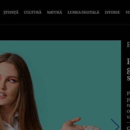
ȘTIINȚĂ
CULTURĂ
NATURĂ
LUMEA DIGITALĂ
ISTORIE
V
P
p
n
c
u
C