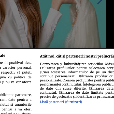
ale
Atât noi, cât și partenerii noștri prelucră
 dispozitivul dvs.,
Dezvoltarea și îmbunătățirea serviciilor. Măs
u caracter personal.
Utilizarea profilurilor pentru selectarea conț
și/sau accesarea informațiilor de pe un dispo
 respectiv vă puteți
conținut personalizat. Utilizarea profilurilor
ina cu politica de
personalizate. Crearea profilurilor pentru publ
i și nu vă vor afecta
performanței conținutului. Înțelegerea publiculu
de date din surse diferite. Utilizarea date
conținutul. Utilizarea de date limitate pentr
ublicitate partenere,
precise de geolocație și identificarea prin scana
ucram date pentru a
Listă parteneri (furnizori)
idenţialitate
Politica de cookies
Termeni şi condiţii
Echipa redacțională
Conta
nutul si anunturile
., pentru a va oferi