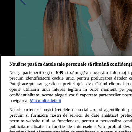
Nouă ne pasă ca datele tale personale să rămână confidenți
Noi și partenerii noștri
1019
stocăm și/sau accesăm informații pe
Foto: Shutterstock
precum identificatorii cookie unici pentru prelucrarea datelor c
Puteți accepta sau gestiona preferințele dvs. făcând clic mai jos,
opune utilizării unui interes legitim în orice moment pe pag
confidențialitate. Aceste alegeri vor fi raportate partenerilor noștr
navigarea.
Mai multe detalii
Noi si partenerii nostri (retelele de socializare si agentiile de p
precum si furnizorii nostri de servicii de date analitice) prel
Politica de conf
permite website-ului sa functioneze, pentru a personaliza conti
publicitare afisate in functie de interesele si/sau profilul dvs