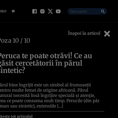
IDEO
Înapoi la articol
Poza
10
/ 10
Peruca te poate otrăvi! Ce au
găsit cercetătorii în părul
sintetic?
ărul bine îngrijit este un simbol al frumuseții
entru multe femei de origine africană. Părul
atural necesită însă îngrijire specială și atenție,
eea ce poate consuma mult timp. Perucile (din păr
man sau sintetic), extensiile […]
itește tot articolul