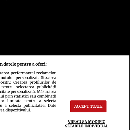
m datele pentru a oferi:
urarea performanței reclamelor.
inutului personalizat. Stocarea
zitiv. Crearea profilurilor de
 pentru selectarea publicității
icitate personalizată. Măsurarea
i prin statistici sau combinații
lor limitate pentru a selecta
u a selecta publicitatea. Date
ACCEPT TOATE
rea dispozitivului.
ct
Setări Cookies
VREAU SA MODIFIC
SETARILE INDIVIDUAL