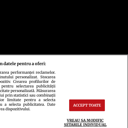
m datele pentru a oferi:
urarea performanței reclamelor.
inutului personalizat. Stocarea
zitiv. Crearea profilurilor de
 pentru selectarea publicității
icitate personalizată. Măsurarea
i prin statistici sau combinații
lor limitate pentru a selecta
u a selecta publicitatea. Date
ACCEPT TOATE
rea dispozitivului.
ct
Setări Cookies
VREAU SA MODIFIC
SETARILE INDIVIDUAL