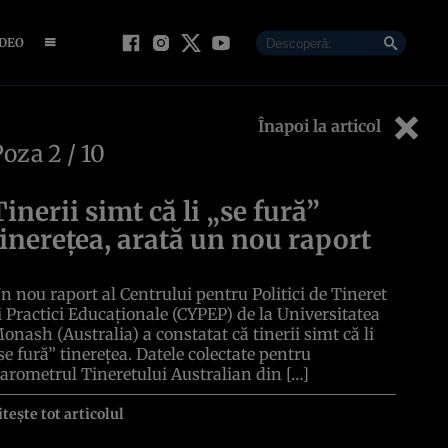
IDEO
Înapoi la articol
Poza
2
/ 10
Tinerii simt că li „se fură”
tinerețea, arată un nou raport
n nou raport al Centrului pentru Politici de Tineret
i Practici Educaționale (CYPEP) de la Universitatea
onash (Australia) a constatat că tinerii simt că li
se fură” tinerețea. Datele colectate pentru
arometrul Tineretului Australian din […]
itește tot articolul