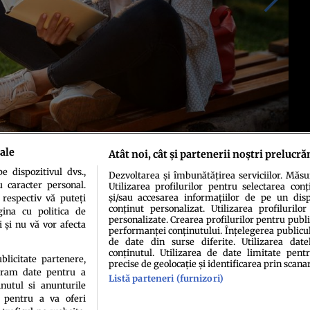
ale
Atât noi, cât și partenerii noștri prelucră
 dispozitivul dvs.,
Dezvoltarea și îmbunătățirea serviciilor. Măs
u caracter personal.
Utilizarea profilurilor pentru selectarea conț
și/sau accesarea informațiilor de pe un dispo
 respectiv vă puteți
conținut personalizat. Utilizarea profilurilor
ina cu politica de
personalizate. Crearea profilurilor pentru publ
i și nu vă vor afecta
performanței conținutului. Înțelegerea publiculu
de date din surse diferite. Utilizarea date
conținutul. Utilizarea de date limitate pentr
ublicitate partenere,
precise de geolocație și identificarea prin scana
ucram date pentru a
idenţialitate
Politica de cookies
Termeni şi condiţii
Echipa redacțională
Conta
Listă parteneri (furnizori)
nutul si anunturile
., pentru a va oferi