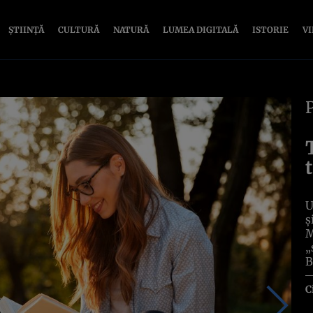
ȘTIINȚĂ
CULTURĂ
NATURĂ
LUMEA DIGITALĂ
ISTORIE
V
U
ș
M
„
B
C