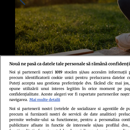
Nouă ne pasă ca datele tale personale să rămână confidenți
Noi și partenerii noștri
1019
stocăm și/sau accesăm informații pe
Foto: Shutterstock
precum identificatorii cookie unici pentru prelucrarea datelor c
Puteți accepta sau gestiona preferințele dvs. făcând clic mai jos,
opune utilizării unui interes legitim în orice moment pe pag
confidențialitate. Aceste alegeri vor fi raportate partenerilor noștr
navigarea.
Mai multe detalii
Noi si partenerii nostri (retelele de socializare si agentiile de p
precum si furnizorii nostri de servicii de date analitice) prel
Politica de conf
permite website-ului sa functioneze, pentru a personaliza conti
publicitare afisate in functie de interesele si/sau profilul dvs