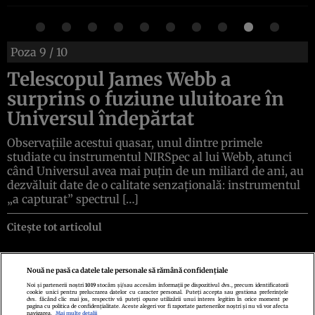
Poza
9
/ 10
Telescopul James Webb a
surprins o fuziune uluitoare în
Universul îndepărtat
Observațiile acestui quasar, unul dintre primele
studiate cu instrumentul NIRSpec al lui Webb, atunci
când Universul avea mai puțin de un miliard de ani, au
dezvăluit date de o calitate senzațională: instrumentul
„a capturat” spectrul […]
Citește tot articolul
Nouă ne pasă ca datele tale personale să rămână confidențiale
Noi și partenerii noștri
1019
stocăm și/sau accesăm informații pe dispozitivul dvs., precum identificatorii
cookie unici pentru prelucrarea datelor cu caracter personal. Puteți accepta sau gestiona preferințele
Politica de confidenţialitate
Politica de cookies
Termeni şi condiţii
dvs. făcând clic mai jos, respectiv vă puteți opune utilizării unui interes legitim în orice moment pe
Echipa redacțională
Contact
Setări Cookies
pagina cu politica de confidențialitate. Aceste alegeri vor fi raportate partenerilor noștri și nu vă vor afecta
navigarea.
Mai multe detalii