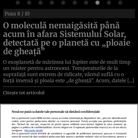
Poza
8
/ 10
O moleculă nemaigăsită până
acum în afara Sistemului Solar,
detectată pe o planetă cu „ploaie
de gheață”
O exoplanetă de mărimea lui Jupiter este de mult timp
un mister pentru astronomi. Temperaturile de la
suprafață sunt extrem de ridicate, vântul suflă cu o
forță imensă și ploaia este „de gheață”. Acum, datele […]
Citește tot articolul
Nouă ne pasă ca datele tale personale să rămână confidențiale
Noi și partenerii noștri
1019
stocăm și/sau accesăm informații pe dispozitivul dvs., precum identificatorii
cookie unici pentru prelucrarea datelor cu caracter personal. Puteți accepta sau gestiona preferințele
Politica de confidenţialitate
Politica de cookies
Termeni şi condiţii
dvs. făcând clic mai jos, respectiv vă puteți opune utilizării unui interes legitim în orice moment pe
Echipa redacțională
Contact
Setări Cookies
pagina cu politica de confidențialitate. Aceste alegeri vor fi raportate partenerilor noștri și nu vă vor afecta
navigarea.
Mai multe detalii
Noi si partenerii nostri (retelele de socializare si agentiile de publicitate partenere, precum si furnizorii
nostri de servicii de date analitice) prelucram date pentru a permite website-ului sa functioneze, pentru a