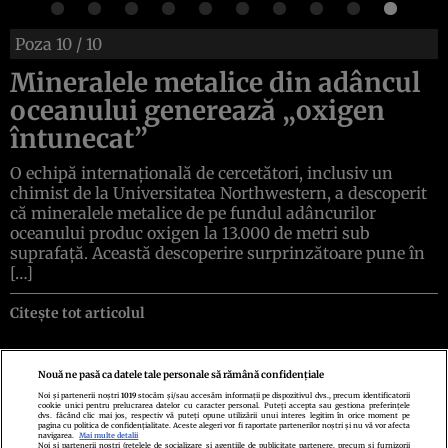
Poza
10
/ 10
Mineralele metalice din adâncul
oceanului generează „oxigen
întunecat”
O echipă internațională de cercetători, inclusiv un
chimist de la Universitatea Northwestern, a descoperit
că mineralele metalice de pe fundul adâncurilor
oceanului produc oxigen la 13.000 de metri sub
suprafață. Această descoperire surprinzătoare pune în
[…]
Citește tot articolul
Nouă ne pasă ca datele tale personale să rămână confidențiale
Noi și partenerii noștri
1019
stocăm și/sau accesăm informații pe dispozitivul dvs., precum identificatorii
cookie unici pentru prelucrarea datelor cu caracter personal. Puteți accepta sau gestiona preferințele
Politica de confidenţialitate
Politica de cookies
Termeni şi condiţii
dvs. făcând clic mai jos, respectiv vă puteți opune utilizării unui interes legitim în orice moment pe
Echipa redacțională
Contact
Setări Cookies
pagina cu politica de confidențialitate. Aceste alegeri vor fi raportate partenerilor noștri și nu vă vor afecta
navigarea.
Mai multe detalii
Noi si partenerii nostri (retelele de socializare si agentiile de publicitate partenere, precum si furnizorii