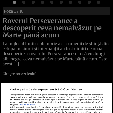
Poza
1
/ 10
Roverul Perseverance a
descoperit ceva nemaivăzut pe
Marte până acum
La mijlocul lunii septembrie a.c., oamenii de știință din
echipa misiunii și internauții au fost uimiți de noua
descoperire a roverului Perseverance: o rocă cu dungi
alb-negre, ceva nemaivăzut pe Marte până acum. Este
acest […]
Citește tot articolul
Nouă ne pasă ca datele tale personale să rămână confidențiale
Noi și partenerii noștri
1019
stocăm și/sau accesăm informații pe dispozitivul dvs., precum identificatorii
cookie unici pentru prelucrarea datelor cu caracter personal. Puteți accepta sau gestiona preferințele
Politica de confidenţialitate
Politica de cookies
Termeni şi condiţii
dvs. făcând clic mai jos, respectiv vă puteți opune utilizării unui interes legitim în orice moment pe
Echipa redacțională
Contact
Setări Cookies
pagina cu politica de confidențialitate. Aceste alegeri vor fi raportate partenerilor noștri și nu vă vor afecta
navigarea.
Mai multe detalii
Noi si partenerii nostri (retelele de socializare si agentiile de publicitate partenere, precum si furnizorii
nostri de servicii de date analitice) prelucram date pentru a permite website-ului sa functioneze, pentru a
personaliza continutul si anunturile publicitare afisate in functie de interesele si/sau profilul dvs.,