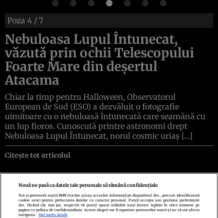
Poza
4
/ 7
Nebuloasa Lupul Întunecat,
văzută prin ochii Telescopului
Foarte Mare din deșertul
Atacama
Chiar la timp pentru Halloween, Observatorul
European de Sud (ESO) a dezvăluit o fotografie
uimitoare cu o nebuloasă întunecată care seamănă cu
un lup fioros. Cunoscută printre astronomi drept
Nebuloasa Lupul Întunecat, norul cosmic uriaș […]
Citește tot articolul
Nouă ne pasă ca datele tale personale să rămână confidențiale
Noi și partenerii noștri
1019
stocăm și/sau accesăm informații pe dispozitivul dvs., precum identificatorii
cookie unici pentru prelucrarea datelor cu caracter personal. Puteți accepta sau gestiona preferințele
Politica de confidenţialitate
Politica de cookies
Termeni şi condiţii
dvs. făcând clic mai jos, respectiv vă puteți opune utilizării unui interes legitim în orice moment pe
Echipa redacțională
Contact
Setări Cookies
pagina cu politica de confidențialitate. Aceste alegeri vor fi raportate partenerilor noștri și nu vă vor afecta
navigarea.
Mai multe detalii