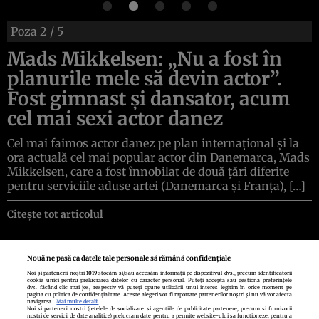
Poza
2
/ 5
Mads Mikkelsen: „Nu a fost în
planurile mele să devin actor”.
Fost gimnast și dansator, acum
cel mai sexi actor danez
Cel mai faimos actor danez pe plan internațional și la
ora actuală cel mai popular actor din Danemarca, Mads
Mikkelsen, care a fost înnobilat de două țări diferite
pentru serviciile aduse artei (Danemarca și Franța), […]
Citește tot articolul
Nouă ne pasă ca datele tale personale să rămână confidențiale
Noi și partenerii noștri
1019
stocăm și/sau accesăm informații pe dispozitivul dvs., precum identificatorii
cookie unici pentru prelucrarea datelor cu caracter personal. Puteți accepta sau gestiona preferințele
Politica de confidenţialitate
Politica de cookies
Termeni şi condiţii
dvs. făcând clic mai jos, respectiv vă puteți opune utilizării unui interes legitim în orice moment pe
Echipa redacțională
Contact
Setări Cookies
pagina cu politica de confidențialitate. Aceste alegeri vor fi raportate partenerilor noștri și nu vă vor afecta
navigarea.
Mai multe detalii
Noi si partenerii nostri (retelele de socializare si agentiile de publicitate partenere, precum si furnizorii
nostri de servicii de date analitice) prelucram date pentru a permite website-ului sa functioneze, pentru a