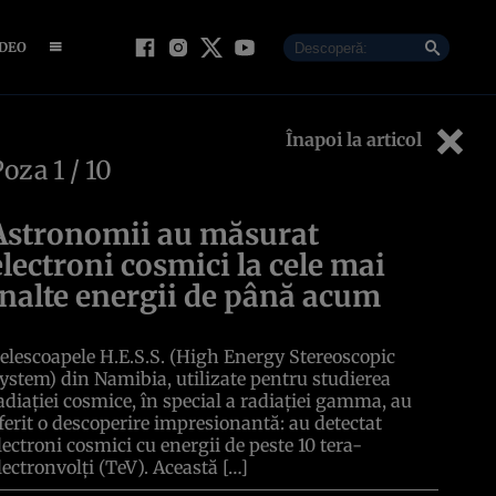
IDEO
Înapoi la articol
Poza
1
/ 10
Astronomii au măsurat
electroni cosmici la cele mai
înalte energii de până acum
elescoapele H.E.S.S. (High Energy Stereoscopic
ystem) din Namibia, utilizate pentru studierea
adiației cosmice, în special a radiației gamma, au
ferit o descoperire impresionantă: au detectat
lectroni cosmici cu energii de peste 10 tera-
lectronvolți (TeV). Această […]