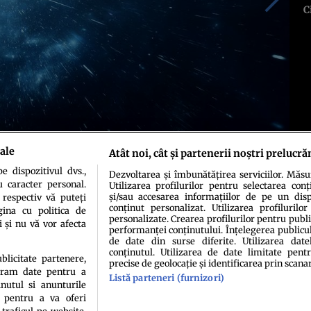
C
ale
Atât noi, cât și partenerii noștri prelucră
 dispozitivul dvs.,
Dezvoltarea și îmbunătățirea serviciilor. Măs
u caracter personal.
Utilizarea profilurilor pentru selectarea conț
și/sau accesarea informațiilor de pe un dispo
 respectiv vă puteți
conținut personalizat. Utilizarea profilurilor
ina cu politica de
personalizate. Crearea profilurilor pentru publ
i și nu vă vor afecta
performanței conținutului. Înțelegerea publiculu
de date din surse diferite. Utilizarea date
conținutul. Utilizarea de date limitate pentr
ublicitate partenere,
precise de geolocație și identificarea prin scana
ucram date pentru a
Listă parteneri (furnizori)
idenţialitate
Politica de cookies
Termeni şi condiţii
Echipa redacțională
Conta
nutul si anunturile
., pentru a va oferi