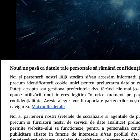
Nouă ne pasă ca datele tale personale să rămână confidenți
Noi și partenerii noștri
1019
stocăm și/sau accesăm informații pe
Foto: Shutterstock
precum identificatorii cookie unici pentru prelucrarea datelor c
Puteți accepta sau gestiona preferințele dvs. făcând clic mai jos,
opune utilizării unui interes legitim în orice moment pe pag
confidențialitate. Aceste alegeri vor fi raportate partenerilor noștr
navigarea.
Mai multe detalii
Noi si partenerii nostri (retelele de socializare si agentiile de p
precum si furnizorii nostri de servicii de date analitice) prel
Politica de conf
permite website-ului sa functioneze, pentru a personaliza conti
publicitare afisate in functie de interesele si/sau profilul dvs