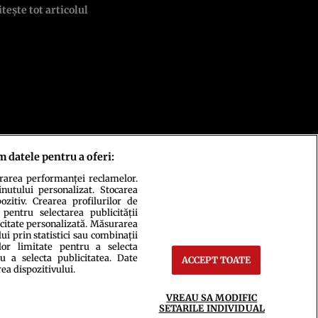
itește tot articolul
m datele pentru a oferi:
urarea performanței reclamelor.
inutului personalizat. Stocarea
zitiv. Crearea profilurilor de
 pentru selectarea publicității
icitate personalizată. Măsurarea
i prin statistici sau combinații
lor limitate pentru a selecta
u a selecta publicitatea. Date
ACCEPT TOATE
rea dispozitivului.
ct
Setări Cookies
VREAU SA MODIFIC
SETARILE INDIVIDUAL