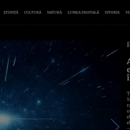
ȘTIINȚĂ
CULTURĂ
NATURĂ
LUMEA DIGITALĂ
ISTORIE
V
T
S
r
o
e
e