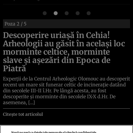
Poza
2
/ 5
Descoperire uriașă în Cehia!
Arheologii au găsit în același loc
morminte celtice, morminte
slave și așezări din Epoca de
Piatră
Experții de la Centrul Arheologic Olomouc au descoperit
recent un mare sit funerar celtic de incinerație datând
din secolele III-II î.Hr. Pe lângă acesta, au fost
descoperite și morminte din secolele IX-X d.Hr. De
asemenea, […]
Citește tot articolul
Nouă ne pasă ca datele tale personale să rămână confidențiale