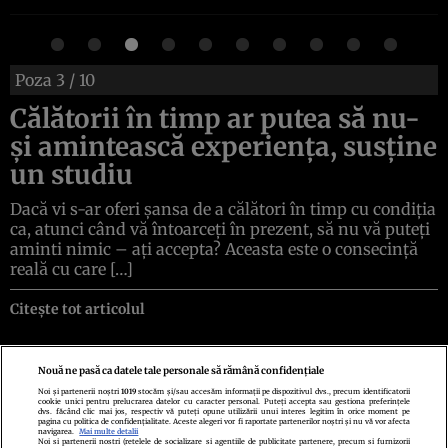
Poza
3
/ 10
Călătorii în timp ar putea să nu-
și amintească experiența, susține
un studiu
Dacă vi s-ar oferi șansa de a călători în timp cu condiția
ca, atunci când vă întoarceți în prezent, să nu vă puteți
aminti nimic – ați accepta? Aceasta este o consecință
reală cu care […]
Citește tot articolul
Nouă ne pasă ca datele tale personale să rămână confidențiale
Noi și partenerii noștri
1019
stocăm și/sau accesăm informații pe dispozitivul dvs., precum identificatorii
cookie unici pentru prelucrarea datelor cu caracter personal. Puteți accepta sau gestiona preferințele
Politica de confidenţialitate
Politica de cookies
Termeni şi condiţii
dvs. făcând clic mai jos, respectiv vă puteți opune utilizării unui interes legitim în orice moment pe
Echipa redacțională
Contact
Setări Cookies
pagina cu politica de confidențialitate. Aceste alegeri vor fi raportate partenerilor noștri și nu vă vor afecta
navigarea.
Mai multe detalii
Noi si partenerii nostri (retelele de socializare si agentiile de publicitate partenere, precum si furnizorii