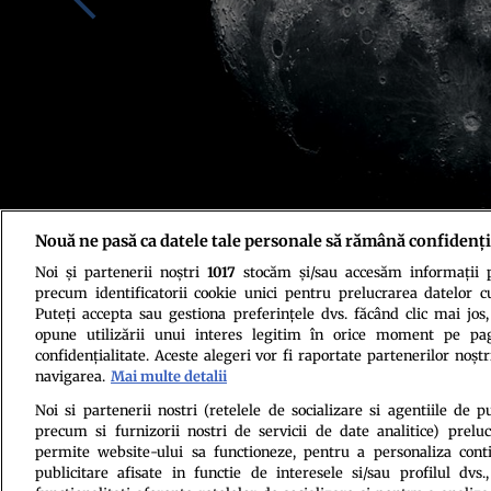
Nouă ne pasă ca datele tale personale să rămână confidenți
Noi și partenerii noștri
1017
stocăm și/sau accesăm informații pe
Foto: Shutterstock
precum identificatorii cookie unici pentru prelucrarea datelor c
Puteți accepta sau gestiona preferințele dvs. făcând clic mai jos,
opune utilizării unui interes legitim în orice moment pe pag
confidențialitate. Aceste alegeri vor fi raportate partenerilor noștr
navigarea.
Mai multe detalii
Noi si partenerii nostri (retelele de socializare si agentiile de p
precum si furnizorii nostri de servicii de date analitice) prel
Politica de conf
permite website-ului sa functioneze, pentru a personaliza conti
publicitare afisate in functie de interesele si/sau profilul dvs