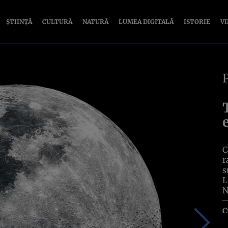
ȘTIINȚĂ
CULTURĂ
NATURĂ
LUMEA DIGITALĂ
ISTORIE
V
C
r
s
L
N
C