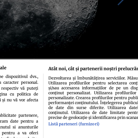
ale
Atât noi, cât și partenerii noștri prelucră
 dispozitivul dvs.,
Dezvoltarea și îmbunătățirea serviciilor. Măs
u caracter personal.
Utilizarea profilurilor pentru selectarea conț
și/sau accesarea informațiilor de pe un dispo
 respectiv vă puteți
conținut personalizat. Utilizarea profilurilor
ina cu politica de
personalizate. Crearea profilurilor pentru publ
i și nu vă vor afecta
performanței conținutului. Înțelegerea publiculu
de date din surse diferite. Utilizarea date
conținutul. Utilizarea de date limitate pentr
ublicitate partenere,
precise de geolocație și identificarea prin scana
ucram date pentru a
idenţialitate
Politica de cookies
Termeni şi condiţii
Echipa redacțională
Conta
Listă parteneri (furnizori)
nutul si anunturile
., pentru a va oferi