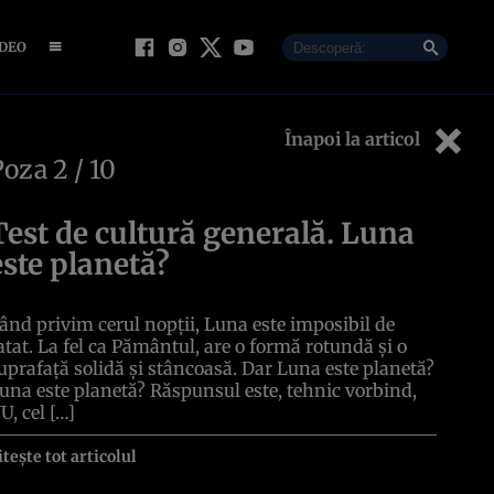
IDEO
Înapoi la articol
Poza
2
/ 10
Test de cultură generală. Luna
este planetă?
ând privim cerul nopții, Luna este imposibil de
atat. La fel ca Pământul, are o formă rotundă și o
uprafață solidă și stâncoasă. Dar Luna este planetă?
una este planetă? Răspunsul este, tehnic vorbind,
U, cel […]
itește tot articolul