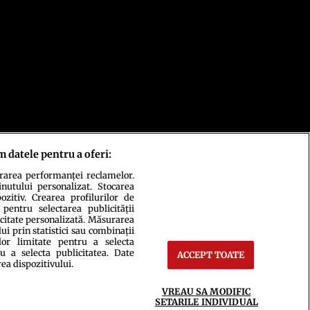
m datele pentru a oferi:
urarea performanței reclamelor.
inutului personalizat. Stocarea
zitiv. Crearea profilurilor de
 pentru selectarea publicității
icitate personalizată. Măsurarea
i prin statistici sau combinații
lor limitate pentru a selecta
u a selecta publicitatea. Date
ACCEPT TOATE
rea dispozitivului.
ct
Setări Cookies
VREAU SA MODIFIC
SETARILE INDIVIDUAL