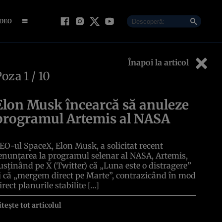
IDEO
Înapoi la articol
Poza
1
/ 10
Elon Musk încearcă să anuleze
programul Artemis al NASA
EO-ul SpaceX, Elon Musk, a solicitat recent
enunțarea la programul selenar al NASA, Artemis,
usținând pe X (Twitter) că „Luna este o distragere”
i că „mergem direct pe Marte”, contrazicând în mod
irect planurile stabilite […]
itește tot articolul