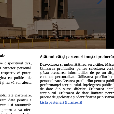
ale
Atât noi, cât și partenerii noștri prelucră
 dispozitivul dvs.,
Dezvoltarea și îmbunătățirea serviciilor. Măs
u caracter personal.
Utilizarea profilurilor pentru selectarea conț
și/sau accesarea informațiilor de pe un dispo
 respectiv vă puteți
conținut personalizat. Utilizarea profilurilor
ina cu politica de
personalizate. Crearea profilurilor pentru publ
i și nu vă vor afecta
performanței conținutului. Înțelegerea publiculu
de date din surse diferite. Utilizarea date
conținutul. Utilizarea de date limitate pentr
ublicitate partenere,
precise de geolocație și identificarea prin scana
ucram date pentru a
idenţialitate
Politica de cookies
Termeni şi condiţii
Echipa redacțională
Conta
Listă parteneri (furnizori)
nutul si anunturile
., pentru a va oferi