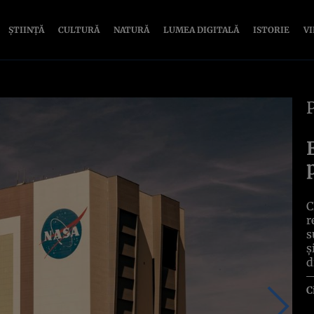
ȘTIINȚĂ
CULTURĂ
NATURĂ
LUMEA DIGITALĂ
ISTORIE
V
C
r
s
ș
d
C