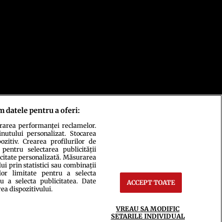
m datele pentru a oferi:
urarea performanței reclamelor.
inutului personalizat. Stocarea
zitiv. Crearea profilurilor de
 pentru selectarea publicității
icitate personalizată. Măsurarea
i prin statistici sau combinații
lor limitate pentru a selecta
u a selecta publicitatea. Date
ACCEPT TOATE
rea dispozitivului.
ct
Setări Cookies
VREAU SA MODIFIC
SETARILE INDIVIDUAL