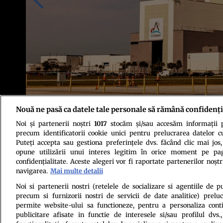
Nouă ne pasă ca datele tale personale să rămână confidenți
Noi și partenerii noștri
1017
stocăm și/sau accesăm informații pe
Foto: Shutterstock
precum identificatorii cookie unici pentru prelucrarea datelor c
Puteți accepta sau gestiona preferințele dvs. făcând clic mai jos,
opune utilizării unui interes legitim în orice moment pe pag
confidențialitate. Aceste alegeri vor fi raportate partenerilor noștr
navigarea.
Mai multe detalii
Noi si partenerii nostri (retelele de socializare si agentiile de p
precum si furnizorii nostri de servicii de date analitice) prel
Politica de conf
permite website-ului sa functioneze, pentru a personaliza conti
publicitare afisate in functie de interesele si/sau profilul dvs