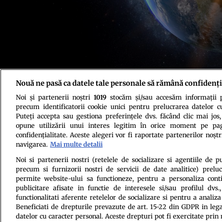
Nouă ne pasă ca datele tale personale să rămână confidenți
Foto: Shutterstock
Noi și partenerii noștri
1019
stocăm și/sau accesăm informații pe
precum identificatorii cookie unici pentru prelucrarea datelor c
Puteți accepta sau gestiona preferințele dvs. făcând clic mai jos,
opune utilizării unui interes legitim în orice moment pe pag
confidențialitate. Aceste alegeri vor fi raportate partenerilor noștr
navigarea.
Mai multe detalii
Politica de conf
Noi si partenerii nostri (retelele de socializare si agentiile de p
precum si furnizorii nostri de servicii de date analitice) prel
permite website-ului sa functioneze, pentru a personaliza conti
publicitare afisate in functie de interesele si/sau profilul dvs
functionalitati aferente retelelor de socializare si pentru a analiza
Beneficiati de drepturile prevazute de art. 15-22 din GDPR in leg
datelor cu caracter personal. Aceste drepturi pot fi exercitate prin