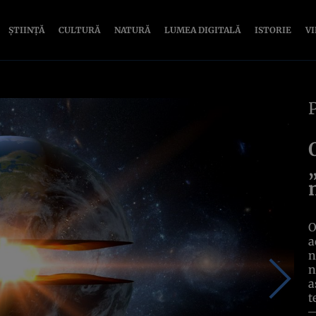
ȘTIINȚĂ
CULTURĂ
NATURĂ
LUMEA DIGITALĂ
ISTORIE
V
O
a
n
n
a
t