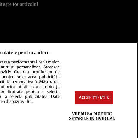
itește tot articolul
m datele pentru a oferi:
urarea performanței reclamelor.
inutului personalizat. Stocarea
zitiv. Crearea profilurilor de
 pentru selectarea publicității
icitate personalizată. Măsurarea
i prin statistici sau combinații
lor limitate pentru a selecta
u a selecta publicitatea. Date
ACCEPT TOATE
ct
Setări Cookies
rea dispozitivului.
VREAU SA MODIFIC
SETARILE INDIVIDUAL