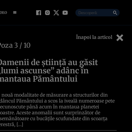
IDEO
Înapoi la articol
Poza
3
/ 10
Oamenii de știință au găsit
„lumi ascunse” adânc în
mantaua Pământului
 nouă modalitate de măsurare a structurilor din
dâncul Pământului a scos la iveală numeroase pete
ecunoscute până acum în mantaua planetei
oastre. Aceste anomalii sunt surprinzător de
semănătoare cu bucățile scufundate din scoarța
erestră, […]