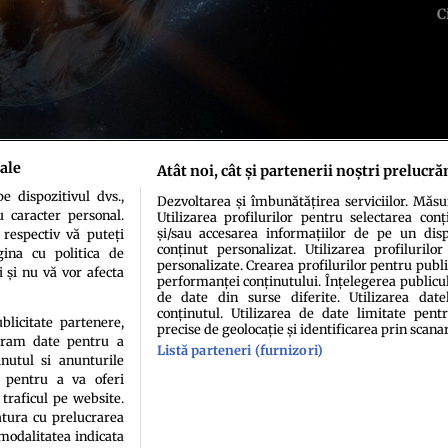
C
ale
Atât noi, cât și partenerii noștri prelucră
 dispozitivul dvs.,
Dezvoltarea și îmbunătățirea serviciilor. Măs
u caracter personal.
Utilizarea profilurilor pentru selectarea conț
și/sau accesarea informațiilor de pe un dispo
 respectiv vă puteți
conținut personalizat. Utilizarea profilurilor
ina cu politica de
personalizate. Crearea profilurilor pentru publ
i și nu vă vor afecta
performanței conținutului. Înțelegerea publiculu
de date din surse diferite. Utilizarea date
conținutul. Utilizarea de date limitate pentr
idenţialitate
Politica de cookies
Termeni şi condiţii
Echipa redacțională
Conta
ublicitate partenere,
precise de geolocație și identificarea prin scana
ucram date pentru a
Listă parteneri (furnizori)
nutul si anunturile
., pentru a va oferi
 traficul pe website.
atura cu prelucrarea
 modalitatea indicata