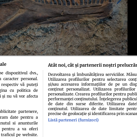
ale
Atât noi, cât și partenerii noștri prelucră
 dispozitivul dvs.,
Dezvoltarea și îmbunătățirea serviciilor. Măs
u caracter personal.
Utilizarea profilurilor pentru selectarea conț
și/sau accesarea informațiilor de pe un dispo
 respectiv vă puteți
conținut personalizat. Utilizarea profilurilor
ina cu politica de
personalizate. Crearea profilurilor pentru publ
i și nu vă vor afecta
performanței conținutului. Înțelegerea publiculu
de date din surse diferite. Utilizarea date
conținutul. Utilizarea de date limitate pentr
ublicitate partenere,
precise de geolocație și identificarea prin scana
ucram date pentru a
Listă parteneri (furnizori)
idenţialitate
Politica de cookies
Termeni şi condiţii
Echipa redacțională
Conta
nutul si anunturile
., pentru a va oferi
 traficul pe website.