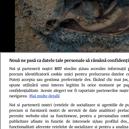
Nouă ne pasă ca datele tale personale să rămână confidenți
Noi și partenerii noștri
1017
stocăm și/sau accesăm informații pe
Foto: Shutterstock
precum identificatorii cookie unici pentru prelucrarea datelor c
Puteți accepta sau gestiona preferințele dvs. făcând clic mai jos,
opune utilizării unui interes legitim în orice moment pe pag
confidențialitate. Aceste alegeri vor fi raportate partenerilor noștr
navigarea.
Mai multe detalii
Noi si partenerii nostri (retelele de socializare si agentiile de p
precum si furnizorii nostri de servicii de date analitice) prel
Politica de conf
permite website-ului sa functioneze, pentru a personaliza conti
publicitare afisate in functie de interesele si/sau profilul dvs
functionalitati aferente retelelor de socializare si pentru a analiza