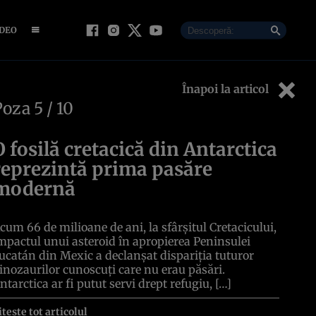
IDEO
Înapoi la articol
Poza
5
/ 10
O fosilă cretacică din Antarctica
reprezintă prima pasăre
modernă
cum 66 de milioane de ani, la sfârșitul Cretacicului,
mpactul unui asteroid în apropierea Peninsulei
ucatán din Mexic a declanșat dispariția tuturor
inozaurilor cunoscuți care nu erau păsări.
ntarctica ar fi putut servi drept refugiu, […]
itește tot articolul