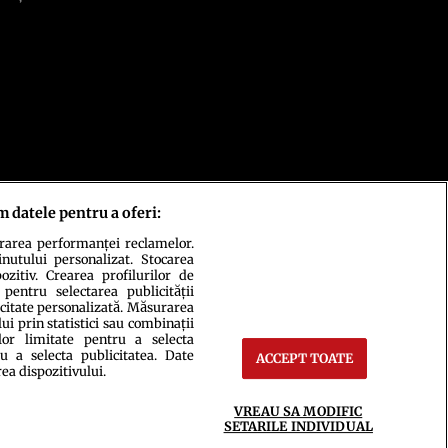
m datele pentru a oferi:
urarea performanței reclamelor.
inutului personalizat. Stocarea
zitiv. Crearea profilurilor de
 pentru selectarea publicității
icitate personalizată. Măsurarea
i prin statistici sau combinații
lor limitate pentru a selecta
u a selecta publicitatea. Date
ACCEPT TOATE
rea dispozitivului.
ct
Setări Cookies
VREAU SA MODIFIC
SETARILE INDIVIDUAL