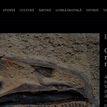
ȘTIINȚĂ
CULTURĂ
NATURĂ
LUMEA DIGITALĂ
ISTORIE
V
A
i
Y
d
A
C