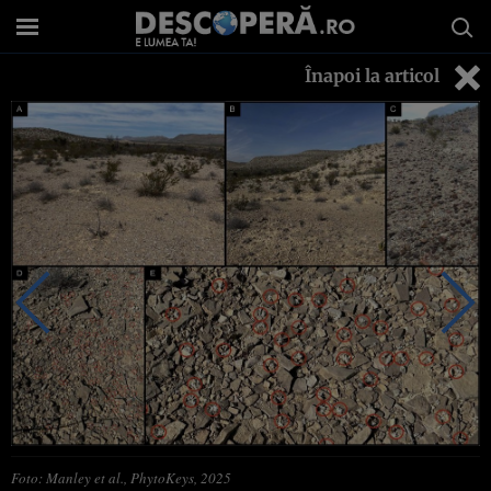
Înapoi la articol
Foto: Manley et al., PhytoKeys, 2025