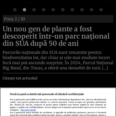
Poza
2
/ 10
Un nou gen de plante a fost
descoperit într-un parc național
din SUA după 50 de ani
Parcurile naționale din SUA sunt renumite pentru
biodiversitatea lor, dar chiar și cele mai studiate locuri
încă mai pot ascunde surprize. În 2024, Parcul Național
Big Bend, din Texas, a oferit una deosebit de rară: […]
Citește tot articolul
Nouă ne pasă ca datele tale personale să rămână confidențiale
Noi și partenerii noștri
1019
stocăm și/sau accesăm informații pe dispozitivul dvs., precum identificatorii
cookie unici pentru prelucrarea datelor cu caracter personal. Puteți accepta sau gestiona preferințele
Politica de confidenţialitate
Politica de cookies
Termeni şi condiţii
dvs. făcând clic mai jos, respectiv vă puteți opune utilizării unui interes legitim în orice moment pe
Echipa redacțională
Contact
Setări Cookies
pagina cu politica de confidențialitate. Aceste alegeri vor fi raportate partenerilor noștri și nu vă vor afecta
navigarea.
Mai multe detalii
Noi si partenerii nostri (retelele de socializare si agentiile de publicitate partenere, precum si furnizorii
nostri de servicii de date analitice) prelucram date pentru a permite website-ului sa functioneze, pentru a