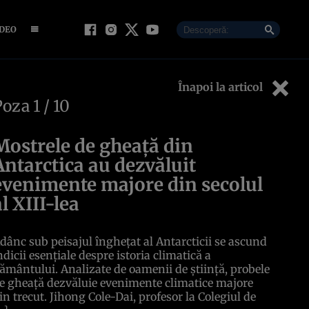
IDEO
Înapoi la articol
Poza
1
/ 10
Mostrele de gheață din
Antarctica au dezvăluit
evenimente majore din secolul
al XIII-lea
dânc sub peisajul înghețat al Antarcticii se ascund
ndicii esențiale despre istoria climatică a
ământului. Analizate de oamenii de știință, probele
e gheață dezvăluie evenimente climatice majore
in trecut. Jihong Cole-Dai, profesor la Colegiul de