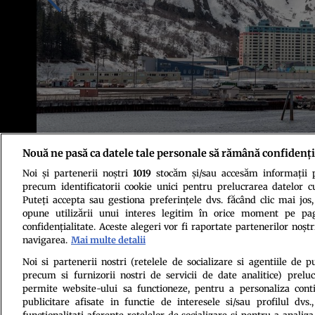
Nouă ne pasă ca datele tale personale să rămână confidenți
Noi și partenerii noștri
1019
stocăm și/sau accesăm informații pe
Foto: Shutterstock
precum identificatorii cookie unici pentru prelucrarea datelor c
Puteți accepta sau gestiona preferințele dvs. făcând clic mai jos,
opune utilizării unui interes legitim în orice moment pe pag
confidențialitate. Aceste alegeri vor fi raportate partenerilor noștr
navigarea.
Mai multe detalii
Noi si partenerii nostri (retelele de socializare si agentiile de p
precum si furnizorii nostri de servicii de date analitice) prel
Politica de conf
permite website-ului sa functioneze, pentru a personaliza conti
publicitare afisate in functie de interesele si/sau profilul dvs