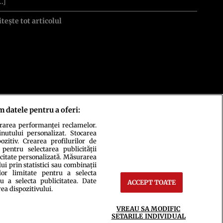
…]
itește tot articolul
m datele pentru a oferi:
urarea performanței reclamelor.
inutului personalizat. Stocarea
zitiv. Crearea profilurilor de
 pentru selectarea publicității
icitate personalizată. Măsurarea
i prin statistici sau combinații
lor limitate pentru a selecta
u a selecta publicitatea. Date
ACCEPT TOATE
rea dispozitivului.
ct
Setări Cookies
VREAU SA MODIFIC
SETARILE INDIVIDUAL