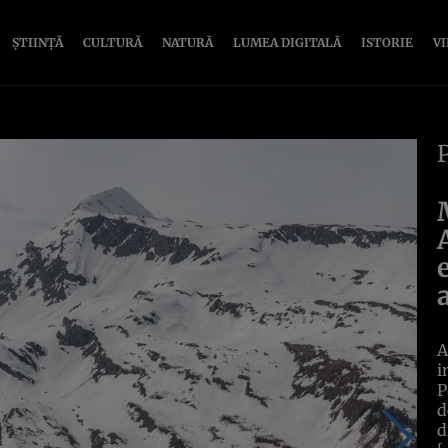
ȘTIINȚĂ
CULTURĂ
NATURĂ
LUMEA DIGITALĂ
ISTORIE
V
A
i
P
d
d