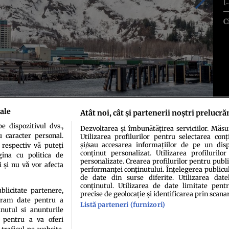
[
C
ale
Atât noi, cât și partenerii noștri prelucră
 dispozitivul dvs.,
Dezvoltarea și îmbunătățirea serviciilor. Măs
u caracter personal.
Utilizarea profilurilor pentru selectarea conț
și/sau accesarea informațiilor de pe un dispo
 respectiv vă puteți
conținut personalizat. Utilizarea profilurilor
ina cu politica de
personalizate. Crearea profilurilor pentru publ
i și nu vă vor afecta
performanței conținutului. Înțelegerea publiculu
de date din surse diferite. Utilizarea date
conținutul. Utilizarea de date limitate pentr
ublicitate partenere,
precise de geolocație și identificarea prin scana
ucram date pentru a
Listă parteneri (furnizori)
idenţialitate
Politica de cookies
Termeni şi condiţii
Echipa redacțională
Conta
nutul si anunturile
., pentru a va oferi