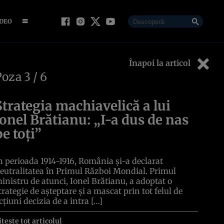
IDEO
Înapoi la articol
Poza
3
/ 6
Strategia machiavelică a lui
Ionel Brătianu: „I-a dus de nas
pe toți”
n perioada 1914-1916, România și-a declarat
eutralitatea în Primul Război Mondial. Primul
inistru de atunci, Ionel Brătianu, a adoptat o
trategie de așteptare și a mascat prin tot felul de
cțiuni decizia de a intra […]
itește tot articolul