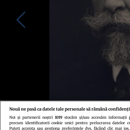
Nouă ne pasă ca datele tale personale să rămână confidenți
Noi și partenerii noștri
1019
stocăm și/sau accesăm informații pe
Ion I.C. Brătianu. Credit foto: MNIR / Muzeul Virtual
precum identificatorii cookie unici pentru prelucrarea datelor c
Puteți accepta sau gestiona preferințele dvs. făcând clic mai jos,