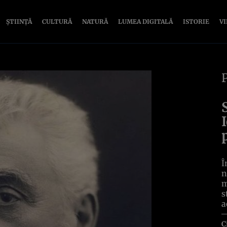
ȘTIINȚĂ
CULTURĂ
NATURĂ
LUMEA DIGITALĂ
ISTORIE
V
Î
n
m
s
a
C